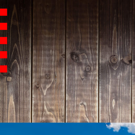
Hauptnavigation
Homepage | Wettbew
Teilnahmebedingu
Teilnahmebedingun
Teilnahmebedingung
Impressum
Datenschutz