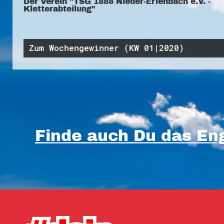
Der Verein "TSG 1888 Nieder-Erlenbach e.V. -
Kletterabteilung"
Zum Wochengewinner (KW 01|2020)
Finde auch Du das Eng