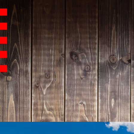
Hauptnavigation
Homepage | Wettbew
Teilnahmebedingu
Teilnahmebedingun
Teilnahmebedingung
Impressum
Datenschutz