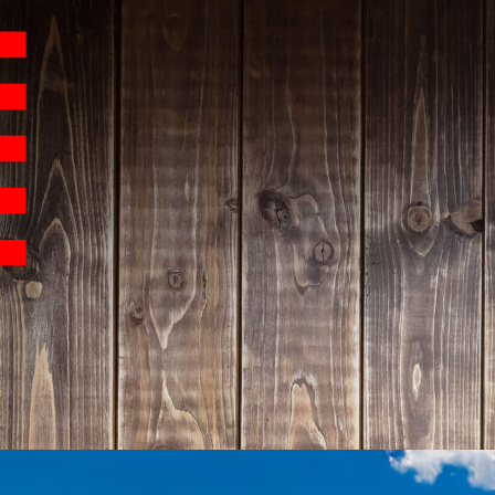
Hauptnavigation
Homepage | Wettbew
Teilnahmebedingu
Teilnahmebedingun
Teilnahmebedingung
Impressum
Datenschutz