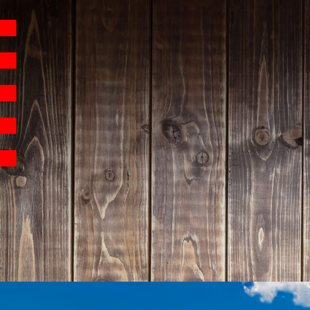
Hauptnavigation
Homepage | Wettbew
Teilnahmebedingu
Teilnahmebedingun
Teilnahmebedingung
Impressum
Datenschutz