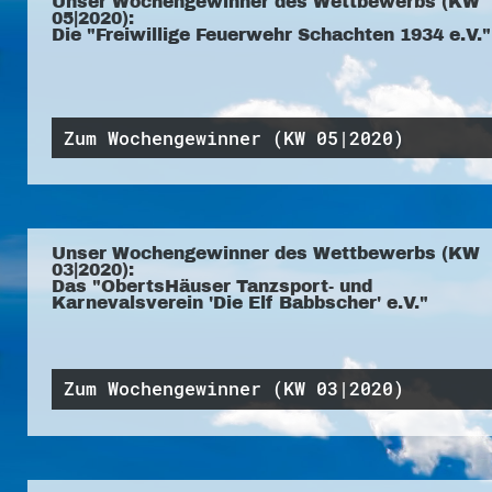
Unser Wochengewinner des Wettbewerbs (KW
05|2020):
Die "Freiwillige Feuerwehr Schachten 1934 e.V."
Zum Wochengewinner (KW 05|2020)
Unser Wochengewinner des Wettbewerbs (KW
03|2020):
Das "ObertsHäuser Tanzsport- und
Karnevalsverein 'Die Elf Babbscher' e.V."
Zum Wochengewinner (KW 03|2020)