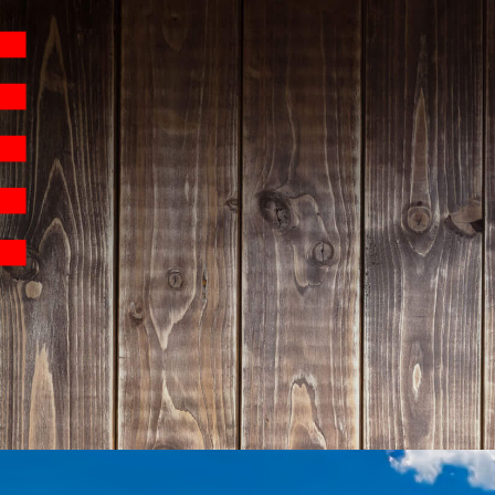
Hauptnavigation
Homepage | Wettbew
Teilnahmebedingu
Teilnahmebedingun
Teilnahmebedingung
Impressum
Datenschutz