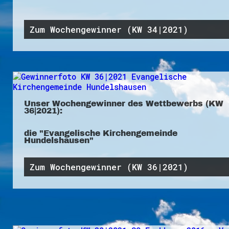
Zum Wochengewinner (KW 34|2021)
Unser Wochengewinner des Wettbewerbs (KW
36|2021):
die "Evangelische Kirchengemeinde
Hundelshausen"
Zum Wochengewinner (KW 36|2021)