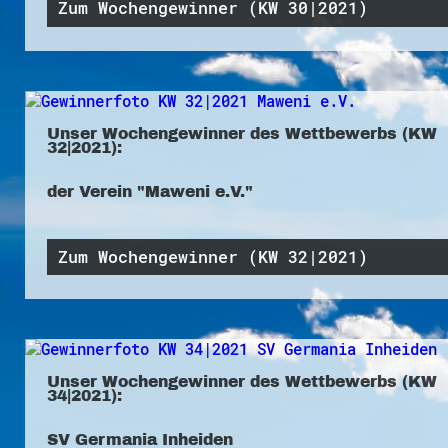
Zum Wochengewinner (KW 30|2021)
Unser Wochengewinner des Wettbewerbs (KW
32|2021):
der Verein "Maweni e.V."
Zum Wochengewinner (KW 32|2021)
Unser Wochengewinner des Wettbewerbs (KW
34|2021):
SV Germania Inheiden