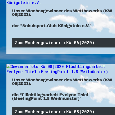
Unser Wochengewinner des Wettbewerbs (KW
06|2021):
der "Schulsport-Club Königstein e.V."
Zum Wochengewinner (KW 06|2020)
Unser Wochengewinner des Wettbewerbs (KW
08|2021):
die "Flüchtlingsarbeit Evelyne Thiel
(MeetingPoint 1.8 Weilmünster)"
Zum Wochengewinner (KW 08|2020)