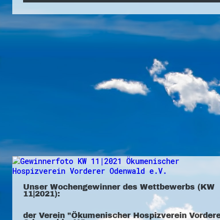
Unser Wochengewinner des Wettbewerbs (KW
11|2021):
der Verein "Ökumenischer Hospizverein Vordere