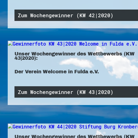
Zum Wochengewinner (KW 42|2020)
Unser Wochengewinner des Wettbewerbs (KW
43|2020):
Der Verein Welcome in Fulda e.V.
Zum Wochengewinner (KW 43|2020)
Unser Wochengewinner des Wettbewerbs (KW