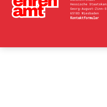
Hessische Staatskan
Georg-August-Zinn-S
65183 Wiesbaden
Kontaktformular