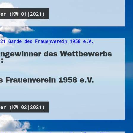
ner (KW 01|2021)
ngewinner des Wettbewerbs
:
s Frauenverein 1958 e.V.
ner (KW 02|2021)