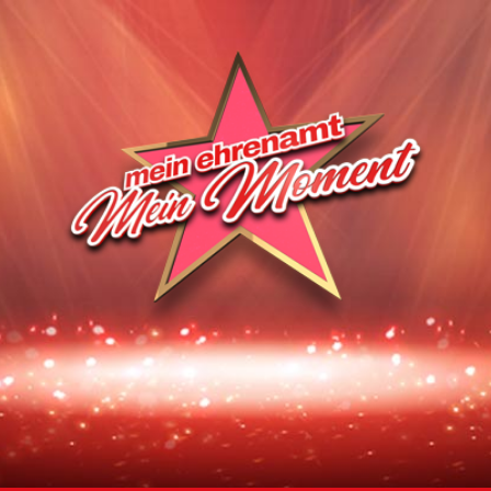
Homepage | Wettbewerb Dein Ehrenamt ist Herzenssache
Teilnahmebedingungen MeinMoment
Teilnahmebedingungen KlappeAuf
Teilnahmebedingungen 80 Jahre Hessen
Impressum
Datenschutz