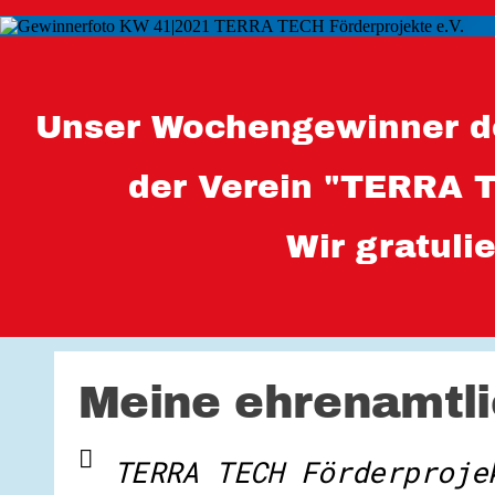
Unser Wochengewinner d
der Verein "TERRA T
Wir gratuli
Meine ehrenamtli
TERRA TECH Förderproje