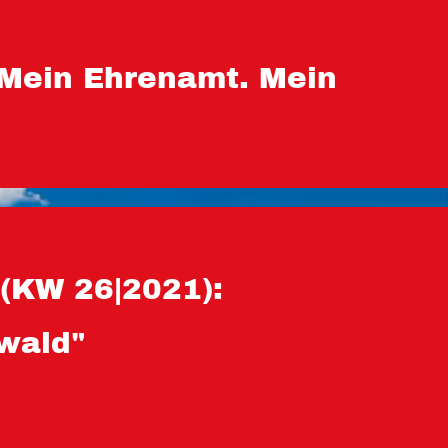
 Mein Ehrenamt. Mein
(KW 26|2021):
nwald"