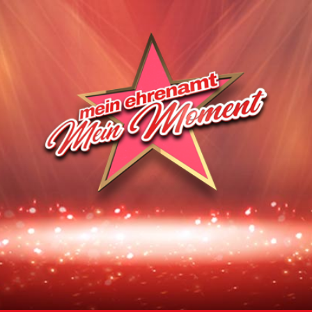
Homepage | Wettbewerb Dein Ehrenamt ist Herzenssache
Teilnahmebedingungen MeinMoment
Teilnahmebedingungen KlappeAuf
Teilnahmebedingungen 80 Jahre Hessen
Impressum
Datenschutz