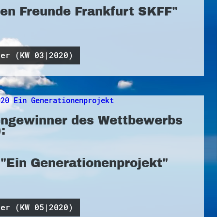
ten Freunde Frankfurt SKFF"
ner (KW 03|2020)
ngewinner des Wettbewerbs
:
e "Ein Generationenprojekt"
ner (KW 05|2020)