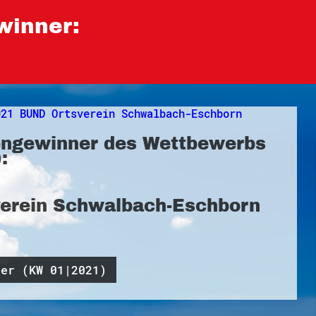
winner:
ngewinner des Wettbewerbs
:
verein Schwalbach-Eschborn
ner (KW 01|2021)