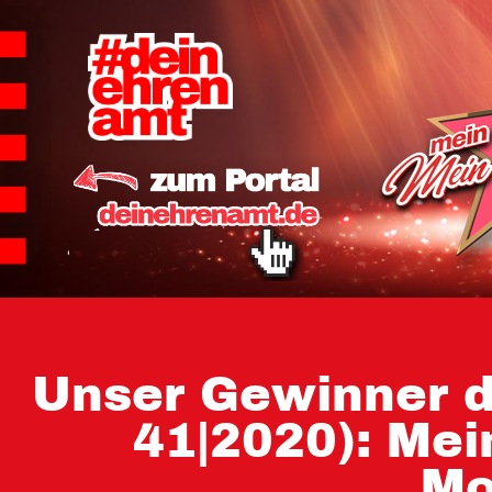
Hauptnavigation
Homepage | Wettbew
Teilnahmebedingu
Teilnahmebedingun
Teilnahmebedingung
Impressum
Datenschutz
Unser Gewinner 
41|2020): Mei
Mo