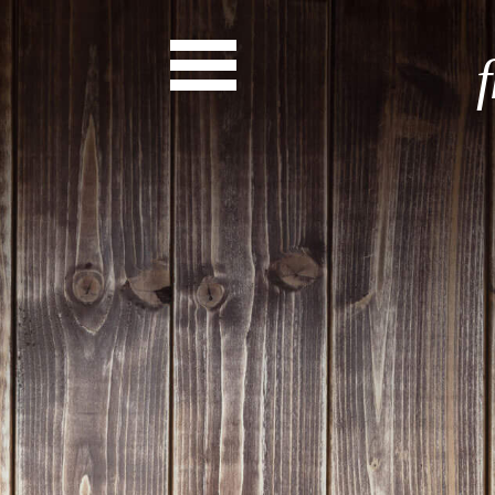
Start
Entdecke dein Eh
News
Veranstaltungen
Rückblicke
Newsletter
Die LandesEhrenamtsagentur
Publikationen
Ansprechpartner
Ehrenamt hat viele Gesichte
Finde dein Ehrena