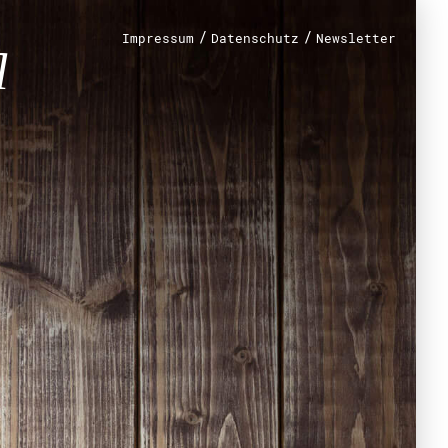
/
/
Impressum
Datenschutz
Newsletter
renamt
r
mt