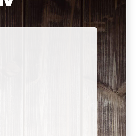
 Themenabende
amt
ion
iv
g
 Gut zu Wissen
Ehrenamt
essen