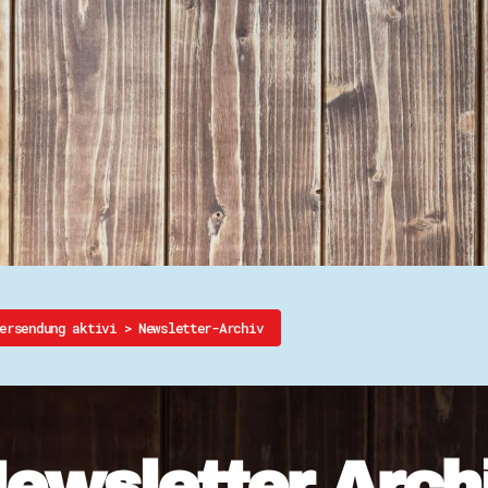
Ehrenamtssuchmaschine Hesse
Freiwilliges Soziales Schul
Koordinierungszentren für B
Engagierte Stadt
Freiwilligendienste
Freiwilligentage
Hessen hilft Ukraine
Zeig uns dein Ehr
Wettbewerb | Trikotwettbewe
Wettbewerb | 80 Jahre Hesse
8 Vereine x 80 Jahre x 1.00
Ausgezeichnete Projekte
Menschen des Respekts
SHARE IT: Teile deine Infos
versendung aktivi
>
Newsletter-Archiv
Gestalte dein Ehr
Ehrenamts-Card Hessen
Engagement-Lotsen
Crowdfunding - Viele schaff
ewsletter Arch
Förderprogramme
Ehrentag