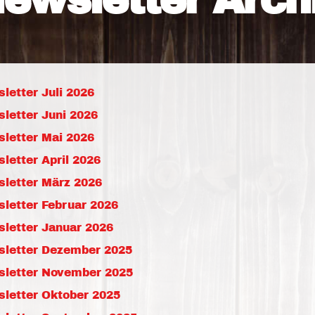
Freiwilligenmanagement
Hessen engagiert - Digitale
Kompetenznachweis Hessen
Zeugnisbeiblatt
Service-Learning
Mach dich schlau
letter Juli 2026
GEMA-Pakt
letter Juni 2026
Di@-Lotsen in Hessen
letter Mai 2026
Energiepreiskrise und Ehren
Flüchtlingshilfe + Integrat
letter April 2026
Generationsübergreifend akt
Patenschaftsprojekte
sletter März 2026
Qualifizierung & Fortbildun
Stiftungen
letter Februar 2026
Vereine, Spenden, Steuern -
letter Januar 2026
Versicherungsschutz
Wissenswertes rund um dein 
sletter Dezember 2025
Zahlen, Daten, Fakten aus H
sletter November 2025
Service
sletter Oktober 2025
Suche