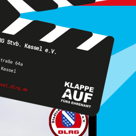
RG Stvb. Kassel e.V.
straße 64a
 Kassel
ssel.dlrg.de