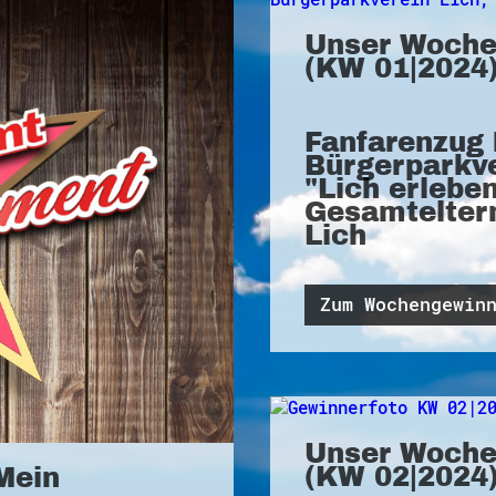
Unser Woche
(KW 01|2024)
Fanfarenzug 
Bürgerparkve
"Lich erlebe
Gesamteltern
Lich
Zum Wochengewin
Unser Woche
(KW 02|2024)
Mein