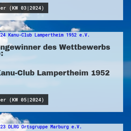
ner (KW 03|2024)
ngewinner des Wettbewerbs
:
Kanu-Club Lampertheim 1952
ner (KW 05|2024)