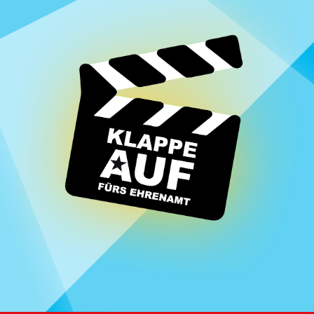
Homepage | Wettbewerb Dein Ehrenamt ist Herzenssache
Teilnahmebedingungen MeinMoment
Teilnahmebedingungen KlappeAuf
Teilnahmebedingungen 80 Jahre Hessen
Impressum
Datenschutz