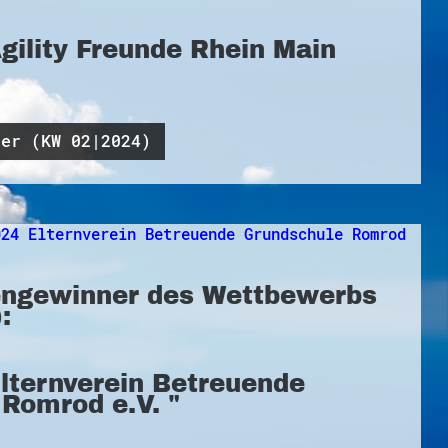
Agility Freunde Rhein Main
ner (KW 02|2024)
ngewinner des Wettbewerbs
:
Elternverein Betreuende
Romrod e.V. "