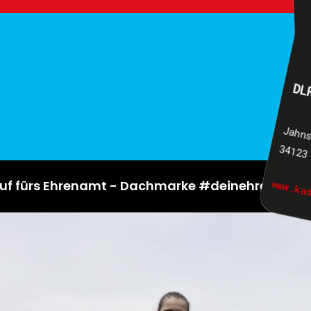
DL
Jahn
34123
www.ka