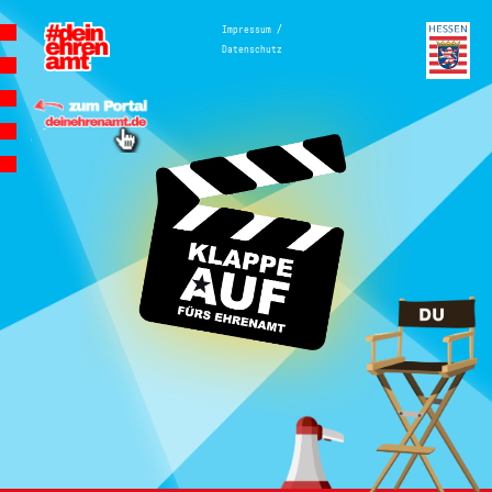
Hauptnavigation
/
Impressum
Datenschutz
Homepage | Wettbewerb Dein
Ehrenamt ist Herzenssache
Teilnahmebedingungen
MeinMoment
Teilnahmebedingungen
KlappeAuf