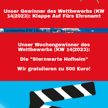
Teilnahmebedingungen 80 Jahre
Unser Gewinner des Wettbewerbs (KW
Hessen
14|2023): Klappe Auf Fürs Ehrenamt
Impressum
Datenschutz
Unser Wochengewinner des
Wettbewerbs (KW 14|2023):
Die "Sternwarte Hofheim"
Wir gratulieren zu 500 Euro!