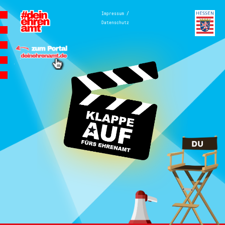
Hauptnavigation
/
Impressum
Datenschutz
Homepage | Wettbewerb Dein
Ehrenamt ist Herzenssache
Teilnahmebedingungen
MeinMoment
Teilnahmebedingungen
KlappeAuf