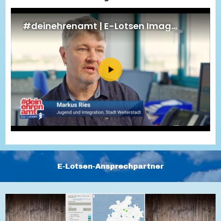
Energiepreiskrise und Ehrenamt
Flüchtlingshilfe + Integration
Generationsübergreifend aktiv
Patenschaftsprojekte
Qualifizierung & Fortbildung
Stiftungen
Vereine, Spenden, Steuern - Gut zu Wissen
Versicherungsschutz
Wissenswertes rund um dein Ehrenamt
Zahlen, Daten, Fakten aus Hessen
Service
Suche
Downloads
Kontakt
Impressum
Datenschutz
Erklärung zur Barrierefreiheit
Barriere melden
E-Lotsen-Ansprechpartner