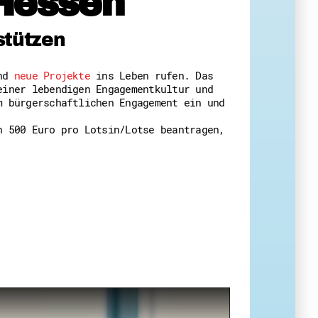
Hessen
 Themenabende
stützen
und
neue Projekte
ins Leben rufen. Das
einer lebendigen Engagementkultur und
m bürgerschaftlichen Engagement ein und
n 500 Euro pro Lotsin/Lotse beantragen,
amt
ion
iv
g
 Gut zu Wissen
Ehrenamt
essen