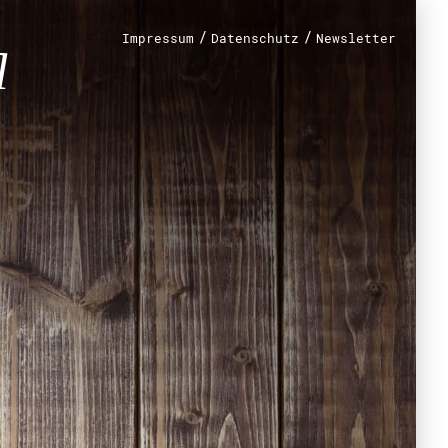
/
/
Impressum
Datenschutz
Newsletter
renamt
r
mt