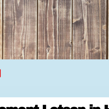
Ehrenamtssuchmaschine Hesse
Freiwilliges Soziales Schul
Koordinierungszentren für B
Engagierte Stadt
Freiwilligendienste
Freiwilligentage
Hessen hilft Ukraine
Zeig uns dein Ehr
Wettbewerb | Trikotwettbewe
Wettbewerb | 80 Jahre Hesse
8 Vereine x 80 Jahre x 1.00
Ausgezeichnete Projekte
Menschen des Respekts
SHARE IT: Teile deine Infos
Gestalte dein Ehr
Ehrenamts-Card Hessen
Engagement-Lotsen
Crowdfunding - Viele schaff
Förderprogramme
Ehrentag