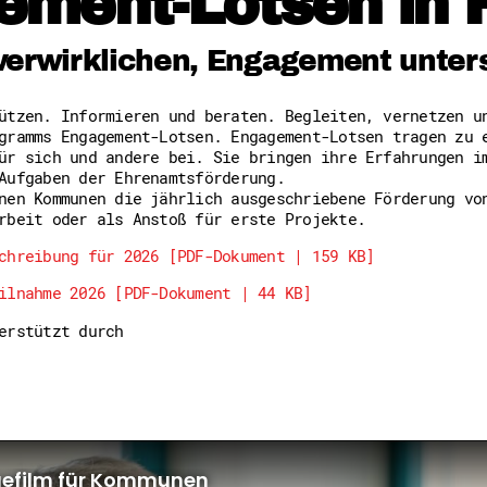
ement-Lotsen in 
Freiwilligenmanagement
Hessen engagiert - Digitale
Kompetenznachweis Hessen
verwirklichen, Engagement unter
Zeugnisbeiblatt
Service-Learning
tützen. Informieren und beraten. Begleiten, vernetzen 
gramms Engagement-Lotsen. Engagement-Lotsen tragen zu 
Mach dich schlau
ür sich und andere bei. Sie bringen ihre Erfahrungen i
GEMA-Pakt
Aufgaben der Ehrenamtsförderung.
Di@-Lotsen in Hessen
nen Kommunen die jährlich ausgeschriebene Förderung vo
Energiepreiskrise und Ehren
rbeit oder als Anstoß für erste Projekte.
Flüchtlingshilfe + Integrat
Generationsübergreifend akt
chreibung für 2026 [PDF-Dokument | 159 KB]
Patenschaftsprojekte
ilnahme 2026 [PDF-Dokument | 44 KB]
Qualifizierung & Fortbildun
Stiftungen
terstützt durch
Vereine, Spenden, Steuern -
Versicherungsschutz
Wissenswertes rund um dein 
Zahlen, Daten, Fakten aus H
Service
Suche