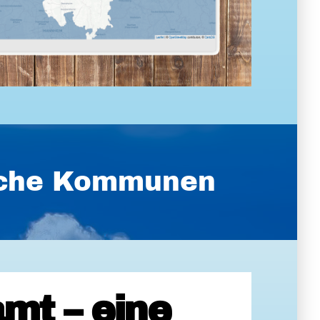
ische Kommunen
mt – eine