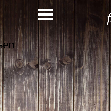
Start
Entdecke dein Eh
News
Veranstaltungen
Rückblicke
Newsletter
Die LandesEhrenamtsagentur
Publikationen
Ansprechpartner
Ehrenamt hat viele Gesichte
Finde dein Ehrena