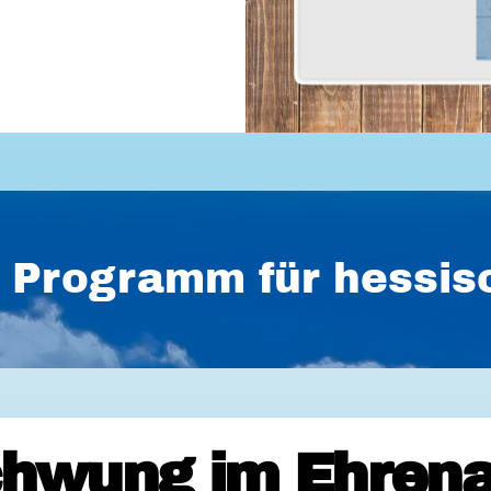
es Programm für hess
hwung im Ehrena