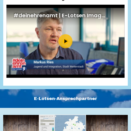
Energiepreiskrise und Ehrenamt
Flüchtlingshilfe + Integration
Generationsübergreifend aktiv
Patenschaftsprojekte
Qualifizierung & Fortbildung
Stiftungen
Vereine, Spenden, Steuern - Gut zu Wissen
Versicherungsschutz
Wissenswertes rund um dein Ehrenamt
Zahlen, Daten, Fakten aus Hessen
Service
Suche
Downloads
Kontakt
Impressum
Datenschutz
Erklärung zur Barrierefreiheit
Barriere melden
E-Lotsen-Ansprechpartner