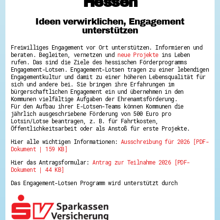
Hessen
Hessen hilft Ukraine
Ideen verwirklichen, Engagement
Zeig uns dein Ehrenamt
unterstützen
Wettbewerb | Trikotwettbewerb
Wettbewerb | 80 Jahre Hessen - Engagement
Freiwilliges Engagement vor Ort unterstützen. Informieren und
mit Herz
beraten. Begleiten, vernetzen und
neue Projekte
ins Leben
8 Vereine x 80 Jahre x 1.000 €
rufen. Das sind die Ziele des hessischen Förderprogramms
Ausgezeichnete Projekte
Engagement-Lotsen. Engagement-Lotsen tragen zu einer lebendigen
Menschen des Respekts
Engagementkultur und damit zu einer höheren Lebensqualität für
SHARE IT: Teile deine Infos!
sich und andere bei. Sie bringen ihre Erfahrungen im
bürgerschaftlichen Engagement ein und übernehmen in den
Kommunen vielfältige Aufgaben der Ehrenamtsförderung.
Gestalte dein Ehrenamt
Für den Aufbau ihrer E-Lotsen-Teams können Kommunen die
Ehrenamts-Card Hessen
jährlich ausgeschriebene Förderung von 500 Euro pro
Engagement-Lotsen
Lotsin/Lotse beantragen, z. B. für Fahrtkosten,
Crowdfunding - Viele schaffen mehr
Öffentlichkeitsarbeit oder als Anstoß für erste Projekte.
Förderprogramme
Hier alle wichtigen Informationen:
Ausschreibung für 2026 [PDF-
Ehrentag
Dokument | 159 KB]
Freiwilligenmanagement
Hessen engagiert - Digitale Themenabende
Hier das Antragsformular:
Antrag zur Teilnahme 2026 [PDF-
Kompetenznachweis Hessen
Dokument | 44 KB]
Zeugnisbeiblatt
Service-Learning
Das Engagement-Lotsen Programm wird unterstützt durch
Mach dich schlau
GEMA-Pakt
Di@-Lotsen in Hessen