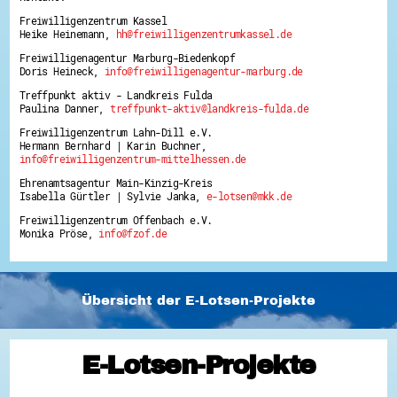
Freiwilligenzentrum Kassel
Heike Heinemann,
hh@freiwilligenzentrumkassel.de
Freiwilligenagentur Marburg-Biedenkopf
Doris Heineck,
info@freiwilligenagentur-marburg.de
Treffpunkt aktiv - Landkreis Fulda
Paulina Danner,
treffpunkt-aktiv@landkreis-fulda.de
Freiwilligenzentrum Lahn-Dill e.V.
Hermann Bernhard | Karin Buchner,
info@freiwilligenzentrum-mittelhessen.de
Ehrenamtsagentur Main-Kinzig-Kreis
Isabella Gürtler | Sylvie Janka,
e-lotsen@mkk.de
Freiwilligenzentrum Offenbach e.V.
Monika Pröse,
info@fzof.de
Übersicht der E-Lotsen-Projekte
E-Lotsen-Projekte