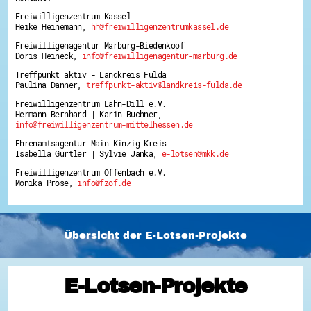
Freiwilligenzentrum Kassel
Heike Heinemann,
hh@freiwilligenzentrumkassel.de
Freiwilligenagentur Marburg-Biedenkopf
Doris Heineck,
info@freiwilligenagentur-marburg.de
Treffpunkt aktiv - Landkreis Fulda
Paulina Danner,
treffpunkt-aktiv@landkreis-fulda.de
Freiwilligenzentrum Lahn-Dill e.V.
Hermann Bernhard | Karin Buchner,
info@freiwilligenzentrum-mittelhessen.de
Ehrenamtsagentur Main-Kinzig-Kreis
Isabella Gürtler | Sylvie Janka,
e-lotsen@mkk.de
Freiwilligenzentrum Offenbach e.V.
Monika Pröse,
info@fzof.de
Übersicht der E-Lotsen-Projekte
E-Lotsen-Projekte