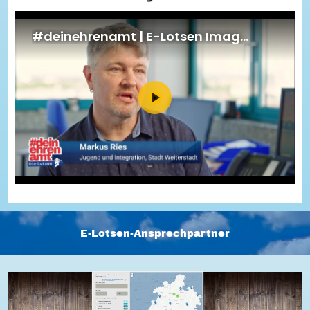
Energiepreiskrise und Ehrenamt
Flüchtlingshilfe + Integration
Generationsübergreifend aktiv
Patenschaftsprojekte
Qualifizierung & Fortbildung
Stiftungen
Vereine, Spenden, Steuern - Gut zu Wissen
Versicherungsschutz
Wissenswertes rund um dein Ehrenamt
Zahlen, Daten, Fakten aus Hessen
Service
Suche
Downloads
Kontakt
Impressum
Datenschutz
Erklärung zur Barrierefreiheit
Barriere melden
E-Lotsen-Ansprechpartner