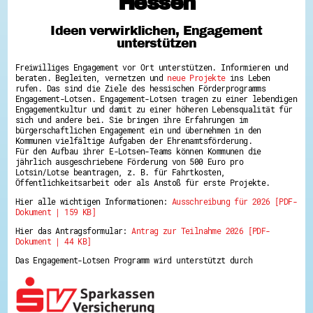
Hessen
Hessen hilft Ukraine
Ideen verwirklichen, Engagement
Zeig uns dein Ehrenamt
unterstützen
Wettbewerb | Trikotwettbewerb
Wettbewerb | 80 Jahre Hessen - Engagement
Freiwilliges Engagement vor Ort unterstützen. Informieren und
mit Herz
beraten. Begleiten, vernetzen und
neue Projekte
ins Leben
8 Vereine x 80 Jahre x 1.000 €
rufen. Das sind die Ziele des hessischen Förderprogramms
Ausgezeichnete Projekte
Engagement-Lotsen. Engagement-Lotsen tragen zu einer lebendigen
Menschen des Respekts
Engagementkultur und damit zu einer höheren Lebensqualität für
SHARE IT: Teile deine Infos!
sich und andere bei. Sie bringen ihre Erfahrungen im
bürgerschaftlichen Engagement ein und übernehmen in den
Kommunen vielfältige Aufgaben der Ehrenamtsförderung.
Gestalte dein Ehrenamt
Für den Aufbau ihrer E-Lotsen-Teams können Kommunen die
Ehrenamts-Card Hessen
jährlich ausgeschriebene Förderung von 500 Euro pro
Engagement-Lotsen
Lotsin/Lotse beantragen, z. B. für Fahrtkosten,
Crowdfunding - Viele schaffen mehr
Öffentlichkeitsarbeit oder als Anstoß für erste Projekte.
Förderprogramme
Hier alle wichtigen Informationen:
Ausschreibung für 2026 [PDF-
Ehrentag
Dokument | 159 KB]
Freiwilligenmanagement
Hessen engagiert - Digitale Themenabende
Hier das Antragsformular:
Antrag zur Teilnahme 2026 [PDF-
Kompetenznachweis Hessen
Dokument | 44 KB]
Zeugnisbeiblatt
Service-Learning
Das Engagement-Lotsen Programm wird unterstützt durch
Mach dich schlau
GEMA-Pakt
Di@-Lotsen in Hessen