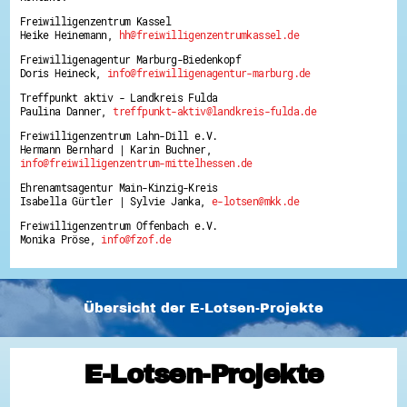
Freiwilligenzentrum Kassel
Heike Heinemann,
hh@freiwilligenzentrumkassel.de
Freiwilligenagentur Marburg-Biedenkopf
Doris Heineck,
info@freiwilligenagentur-marburg.de
Treffpunkt aktiv - Landkreis Fulda
Paulina Danner,
treffpunkt-aktiv@landkreis-fulda.de
Freiwilligenzentrum Lahn-Dill e.V.
Hermann Bernhard | Karin Buchner,
info@freiwilligenzentrum-mittelhessen.de
Ehrenamtsagentur Main-Kinzig-Kreis
Isabella Gürtler | Sylvie Janka,
e-lotsen@mkk.de
Freiwilligenzentrum Offenbach e.V.
Monika Pröse,
info@fzof.de
Übersicht der E-Lotsen-Projekte
E-Lotsen-Projekte