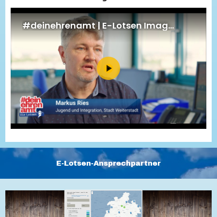
Energiepreiskrise und Ehrenamt
Flüchtlingshilfe + Integration
Generationsübergreifend aktiv
Patenschaftsprojekte
Qualifizierung & Fortbildung
Stiftungen
Vereine, Spenden, Steuern - Gut zu Wissen
Versicherungsschutz
Wissenswertes rund um dein Ehrenamt
Zahlen, Daten, Fakten aus Hessen
Service
Suche
Downloads
Kontakt
Impressum
Datenschutz
Erklärung zur Barrierefreiheit
Barriere melden
E-Lotsen-Ansprechpartner