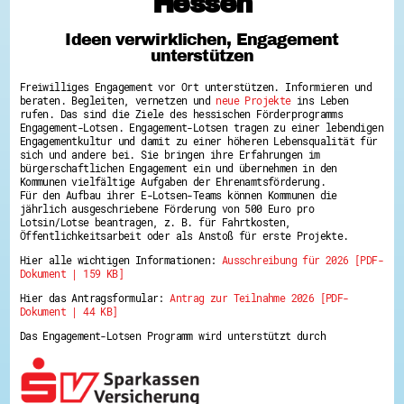
Hessen
Hessen hilft Ukraine
Ideen verwirklichen, Engagement
Zeig uns dein Ehrenamt
unterstützen
Wettbewerb | Trikotwettbewerb
Wettbewerb | 80 Jahre Hessen - Engagement
Freiwilliges Engagement vor Ort unterstützen. Informieren und
mit Herz
beraten. Begleiten, vernetzen und
neue Projekte
ins Leben
8 Vereine x 80 Jahre x 1.000 €
rufen. Das sind die Ziele des hessischen Förderprogramms
Ausgezeichnete Projekte
Engagement-Lotsen. Engagement-Lotsen tragen zu einer lebendigen
Menschen des Respekts
Engagementkultur und damit zu einer höheren Lebensqualität für
SHARE IT: Teile deine Infos!
sich und andere bei. Sie bringen ihre Erfahrungen im
bürgerschaftlichen Engagement ein und übernehmen in den
Kommunen vielfältige Aufgaben der Ehrenamtsförderung.
Gestalte dein Ehrenamt
Für den Aufbau ihrer E-Lotsen-Teams können Kommunen die
Ehrenamts-Card Hessen
jährlich ausgeschriebene Förderung von 500 Euro pro
Engagement-Lotsen
Lotsin/Lotse beantragen, z. B. für Fahrtkosten,
Crowdfunding - Viele schaffen mehr
Öffentlichkeitsarbeit oder als Anstoß für erste Projekte.
Förderprogramme
Hier alle wichtigen Informationen:
Ausschreibung für 2026 [PDF-
Ehrentag
Dokument | 159 KB]
Freiwilligenmanagement
Hessen engagiert - Digitale Themenabende
Hier das Antragsformular:
Antrag zur Teilnahme 2026 [PDF-
Kompetenznachweis Hessen
Dokument | 44 KB]
Zeugnisbeiblatt
Service-Learning
Das Engagement-Lotsen Programm wird unterstützt durch
Mach dich schlau
GEMA-Pakt
Di@-Lotsen in Hessen