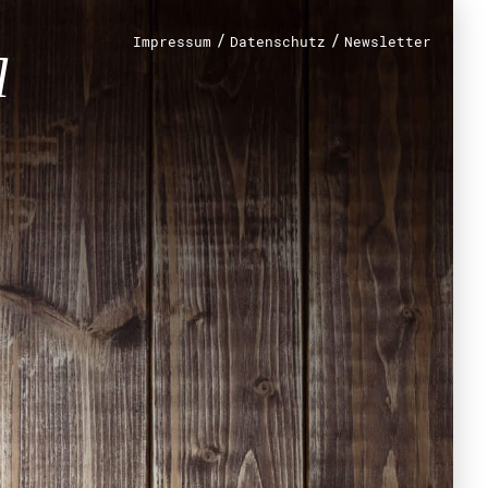
/
/
Impressum
Datenschutz
Newsletter
renamt
r
mt