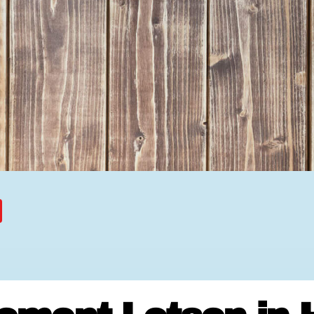
Ehrenamtssuchmaschine Hesse
Freiwilliges Soziales Schul
Koordinierungszentren für B
Engagierte Stadt
Freiwilligendienste
Freiwilligentage
Hessen hilft Ukraine
Zeig uns dein Ehr
Wettbewerb | Trikotwettbewe
Wettbewerb | 80 Jahre Hesse
8 Vereine x 80 Jahre x 1.00
Ausgezeichnete Projekte
Menschen des Respekts
SHARE IT: Teile deine Infos
Gestalte dein Ehr
Ehrenamts-Card Hessen
Engagement-Lotsen
Crowdfunding - Viele schaff
Förderprogramme
Ehrentag