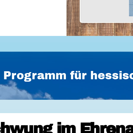
es Programm für hess
hwung im Ehrena