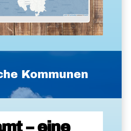
ische Kommunen
mt – eine