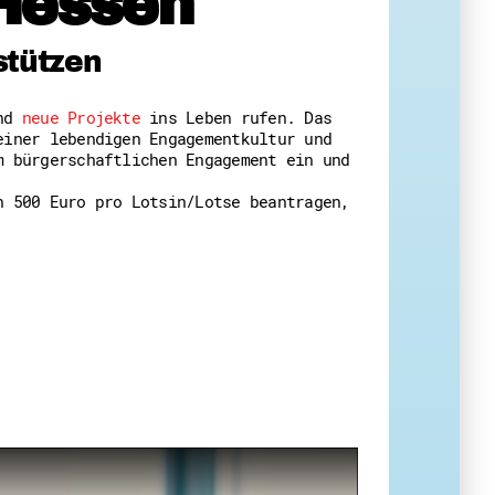
Hessen
 Themenabende
stützen
und
neue Projekte
ins Leben rufen. Das
einer lebendigen Engagementkultur und
m bürgerschaftlichen Engagement ein und
n 500 Euro pro Lotsin/Lotse beantragen,
amt
ion
iv
g
 Gut zu Wissen
Ehrenamt
essen