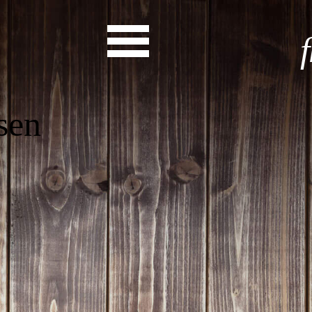
Start
Entdecke dein Eh
News
Veranstaltungen
Rückblicke
Newsletter
Die LandesEhrenamtsagentur
Publikationen
Ansprechpartner
Ehrenamt hat viele Gesichte
Finde dein Ehrena