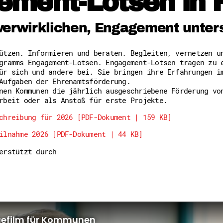
ement-Lotsen in 
Freiwilligenmanagement
Hessen engagiert - Digitale
Kompetenznachweis Hessen
verwirklichen, Engagement unter
Zeugnisbeiblatt
Service-Learning
tützen. Informieren und beraten. Begleiten, vernetzen 
gramms Engagement-Lotsen. Engagement-Lotsen tragen zu 
Mach dich schlau
ür sich und andere bei. Sie bringen ihre Erfahrungen i
GEMA-Pakt
Aufgaben der Ehrenamtsförderung.
Di@-Lotsen in Hessen
nen Kommunen die jährlich ausgeschriebene Förderung vo
Energiepreiskrise und Ehren
rbeit oder als Anstoß für erste Projekte.
Flüchtlingshilfe + Integrat
Generationsübergreifend akt
chreibung für 2026 [PDF-Dokument | 159 KB]
Patenschaftsprojekte
ilnahme 2026 [PDF-Dokument | 44 KB]
Qualifizierung & Fortbildun
Stiftungen
terstützt durch
Vereine, Spenden, Steuern -
Versicherungsschutz
Wissenswertes rund um dein 
Zahlen, Daten, Fakten aus H
Service
Suche