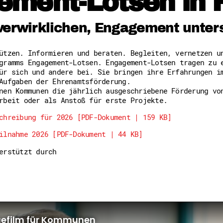
ement-Lotsen in 
Freiwilligenmanagement
Hessen engagiert - Digitale
Kompetenznachweis Hessen
verwirklichen, Engagement unter
Zeugnisbeiblatt
Service-Learning
tützen. Informieren und beraten. Begleiten, vernetzen 
gramms Engagement-Lotsen. Engagement-Lotsen tragen zu 
Mach dich schlau
ür sich und andere bei. Sie bringen ihre Erfahrungen i
GEMA-Pakt
Aufgaben der Ehrenamtsförderung.
Di@-Lotsen in Hessen
nen Kommunen die jährlich ausgeschriebene Förderung vo
Energiepreiskrise und Ehren
rbeit oder als Anstoß für erste Projekte.
Flüchtlingshilfe + Integrat
Generationsübergreifend akt
chreibung für 2026 [PDF-Dokument | 159 KB]
Patenschaftsprojekte
ilnahme 2026 [PDF-Dokument | 44 KB]
Qualifizierung & Fortbildun
Stiftungen
terstützt durch
Vereine, Spenden, Steuern -
Versicherungsschutz
Wissenswertes rund um dein 
Zahlen, Daten, Fakten aus H
Service
Suche