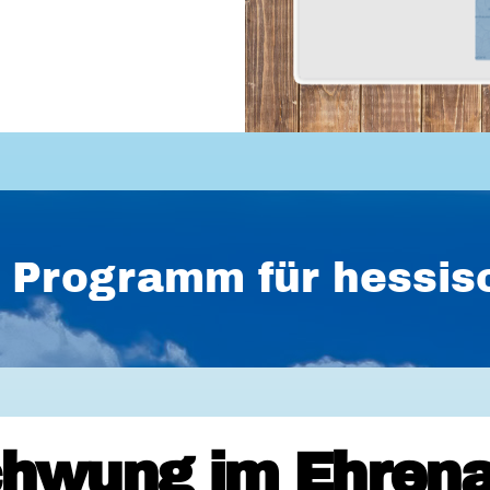
es Programm für hess
hwung im Ehrena