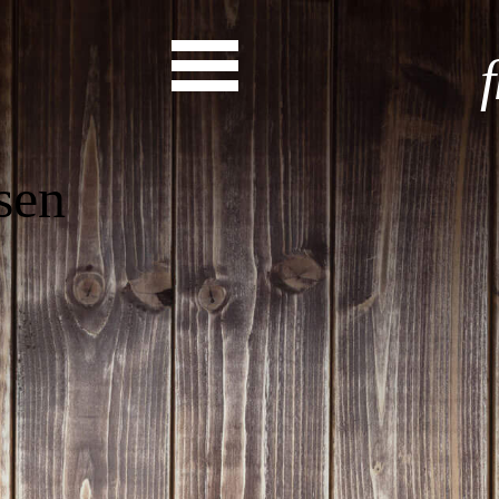
Start
Entdecke dein Eh
News
Veranstaltungen
Rückblicke
Newsletter
Die LandesEhrenamtsagentur
Publikationen
Ansprechpartner
Ehrenamt hat viele Gesichte
Finde dein Ehrena