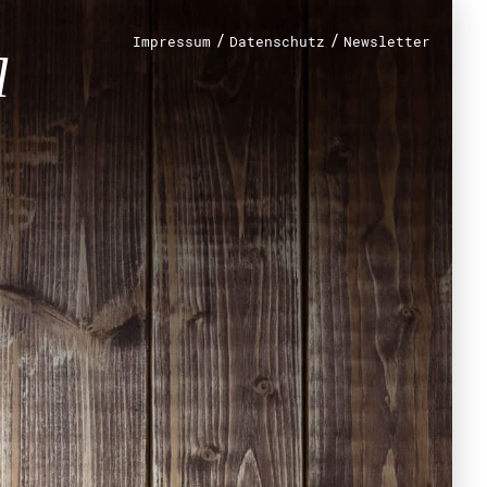
/
/
Impressum
Datenschutz
Newsletter
renamt
r
mt