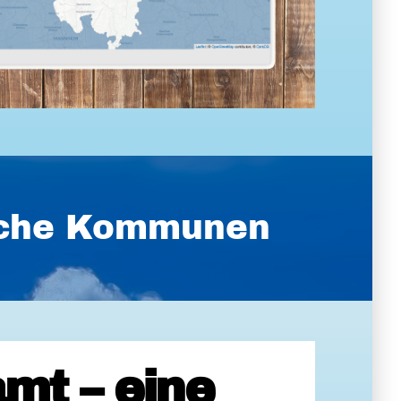
ische Kommunen
mt – eine