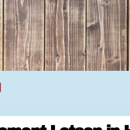
Ehrenamtssuchmaschine Hesse
Freiwilliges Soziales Schul
Koordinierungszentren für B
Engagierte Stadt
Freiwilligendienste
Freiwilligentage
Hessen hilft Ukraine
Zeig uns dein Ehr
Wettbewerb | Trikotwettbewe
Wettbewerb | 80 Jahre Hesse
8 Vereine x 80 Jahre x 1.00
Ausgezeichnete Projekte
Menschen des Respekts
SHARE IT: Teile deine Infos
Gestalte dein Ehr
Ehrenamts-Card Hessen
Engagement-Lotsen
Crowdfunding - Viele schaff
Förderprogramme
Ehrentag