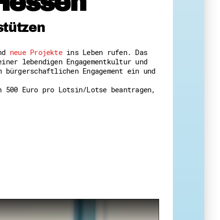
Hessen
 Themenabende
stützen
und
neue Projekte
ins Leben rufen. Das
einer lebendigen Engagementkultur und
m bürgerschaftlichen Engagement ein und
n 500 Euro pro Lotsin/Lotse beantragen,
amt
ion
iv
g
 Gut zu Wissen
Ehrenamt
essen