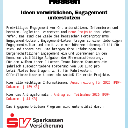
Hessen
Hessen hilft Ukraine
Ideen verwirklichen, Engagement
Zeig uns dein Ehrenamt
unterstützen
Wettbewerb | Trikotwettbewerb
Wettbewerb | 80 Jahre Hessen - Engagement
Freiwilliges Engagement vor Ort unterstützen. Informieren und
mit Herz
beraten. Begleiten, vernetzen und
neue Projekte
ins Leben
8 Vereine x 80 Jahre x 1.000 €
rufen. Das sind die Ziele des hessischen Förderprogramms
Ausgezeichnete Projekte
Engagement-Lotsen. Engagement-Lotsen tragen zu einer lebendigen
Menschen des Respekts
Engagementkultur und damit zu einer höheren Lebensqualität für
SHARE IT: Teile deine Infos!
sich und andere bei. Sie bringen ihre Erfahrungen im
bürgerschaftlichen Engagement ein und übernehmen in den
Kommunen vielfältige Aufgaben der Ehrenamtsförderung.
Gestalte dein Ehrenamt
Für den Aufbau ihrer E-Lotsen-Teams können Kommunen die
Ehrenamts-Card Hessen
jährlich ausgeschriebene Förderung von 500 Euro pro
Engagement-Lotsen
Lotsin/Lotse beantragen, z. B. für Fahrtkosten,
Crowdfunding - Viele schaffen mehr
Öffentlichkeitsarbeit oder als Anstoß für erste Projekte.
Förderprogramme
Hier alle wichtigen Informationen:
Ausschreibung für 2026 [PDF-
Ehrentag
Dokument | 159 KB]
Freiwilligenmanagement
Hessen engagiert - Digitale Themenabende
Hier das Antragsformular:
Antrag zur Teilnahme 2026 [PDF-
Kompetenznachweis Hessen
Dokument | 44 KB]
Zeugnisbeiblatt
Service-Learning
Das Engagement-Lotsen Programm wird unterstützt durch
Mach dich schlau
GEMA-Pakt
Di@-Lotsen in Hessen