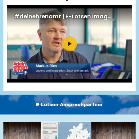
Energiepreiskrise und Ehrenamt
Flüchtlingshilfe + Integration
Generationsübergreifend aktiv
Patenschaftsprojekte
Qualifizierung & Fortbildung
Stiftungen
Vereine, Spenden, Steuern - Gut zu Wissen
Versicherungsschutz
Wissenswertes rund um dein Ehrenamt
Zahlen, Daten, Fakten aus Hessen
Service
Suche
Downloads
Kontakt
Impressum
Datenschutz
Erklärung zur Barrierefreiheit
Barriere melden
E-Lotsen-Ansprechpartner