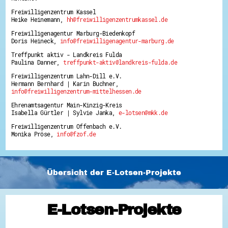
Freiwilligenzentrum Kassel
Heike Heinemann,
hh@freiwilligenzentrumkassel.de
Freiwilligenagentur Marburg-Biedenkopf
Doris Heineck,
info@freiwilligenagentur-marburg.de
Treffpunkt aktiv - Landkreis Fulda
Paulina Danner,
treffpunkt-aktiv@landkreis-fulda.de
Freiwilligenzentrum Lahn-Dill e.V.
Hermann Bernhard | Karin Buchner,
info@freiwilligenzentrum-mittelhessen.de
Ehrenamtsagentur Main-Kinzig-Kreis
Isabella Gürtler | Sylvie Janka,
e-lotsen@mkk.de
Freiwilligenzentrum Offenbach e.V.
Monika Pröse,
info@fzof.de
Übersicht der E-Lotsen-Projekte
E-Lotsen-Projekte