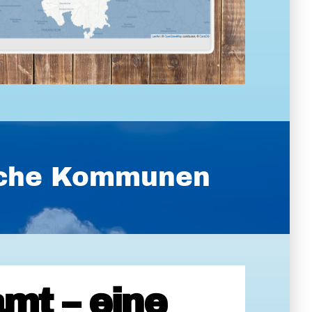
ische Kommunen
mt – eine