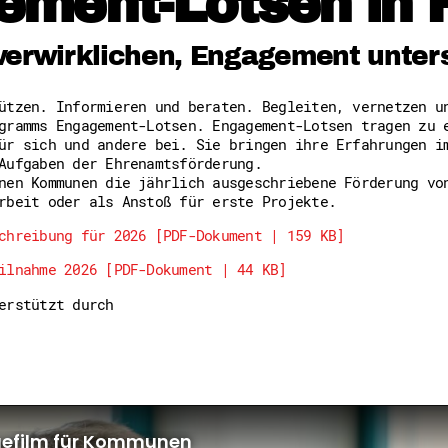
ement-Lotsen in 
Freiwilligenmanagement
Hessen engagiert - Digitale
Kompetenznachweis Hessen
verwirklichen, Engagement unter
Zeugnisbeiblatt
Service-Learning
tützen. Informieren und beraten. Begleiten, vernetzen 
gramms Engagement-Lotsen. Engagement-Lotsen tragen zu 
Mach dich schlau
ür sich und andere bei. Sie bringen ihre Erfahrungen i
GEMA-Pakt
Aufgaben der Ehrenamtsförderung.
Di@-Lotsen in Hessen
nen Kommunen die jährlich ausgeschriebene Förderung vo
Energiepreiskrise und Ehren
rbeit oder als Anstoß für erste Projekte.
Flüchtlingshilfe + Integrat
Generationsübergreifend akt
chreibung für 2026 [PDF-Dokument | 159 KB]
Patenschaftsprojekte
ilnahme 2026 [PDF-Dokument | 44 KB]
Qualifizierung & Fortbildun
Stiftungen
terstützt durch
Vereine, Spenden, Steuern -
Versicherungsschutz
Wissenswertes rund um dein 
Zahlen, Daten, Fakten aus H
Service
Suche