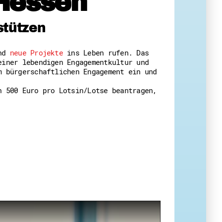
Hessen
 Themenabende
stützen
und
neue Projekte
ins Leben rufen. Das
einer lebendigen Engagementkultur und
m bürgerschaftlichen Engagement ein und
n 500 Euro pro Lotsin/Lotse beantragen,
amt
ion
iv
g
 Gut zu Wissen
Ehrenamt
essen