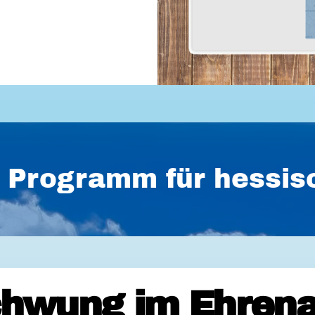
es Programm für hess
hwung im Ehrena