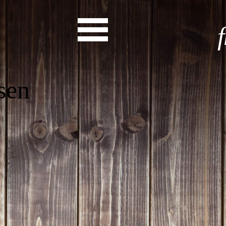
Start
Entdecke dein Eh
News
Veranstaltungen
Rückblicke
Newsletter
Die LandesEhrenamtsagentur
Publikationen
Ansprechpartner
Ehrenamt hat viele Gesichte
Finde dein Ehrena