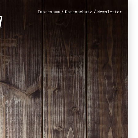
/
/
Impressum
Datenschutz
Newsletter
renamt
r
mt