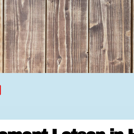
Ehrenamtssuchmaschine Hesse
Freiwilliges Soziales Schul
Koordinierungszentren für B
Engagierte Stadt
Freiwilligendienste
Freiwilligentage
Hessen hilft Ukraine
Zeig uns dein Ehr
Wettbewerb | Trikotwettbewe
Wettbewerb | 80 Jahre Hesse
8 Vereine x 80 Jahre x 1.00
Ausgezeichnete Projekte
Menschen des Respekts
SHARE IT: Teile deine Infos
Gestalte dein Ehr
Ehrenamts-Card Hessen
Engagement-Lotsen
Crowdfunding - Viele schaff
Förderprogramme
Ehrentag