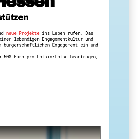
Hessen
 Themenabende
stützen
und
neue Projekte
ins Leben rufen. Das
einer lebendigen Engagementkultur und
m bürgerschaftlichen Engagement ein und
n 500 Euro pro Lotsin/Lotse beantragen,
amt
ion
iv
g
 Gut zu Wissen
Ehrenamt
essen