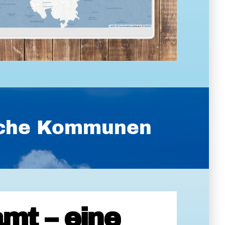
ische Kommunen
mt – eine