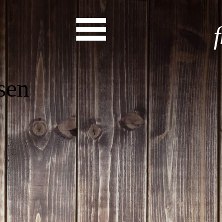
Start
Entdecke dein Eh
News
Veranstaltungen
Rückblicke
Newsletter
Die LandesEhrenamtsagentur
Publikationen
Ansprechpartner
Ehrenamt hat viele Gesichte
Finde dein Ehrena