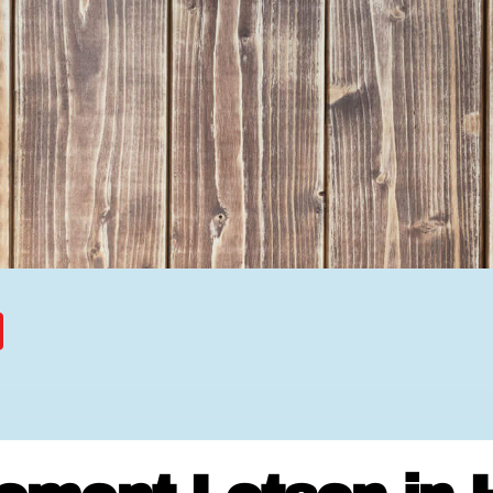
Ehrenamtssuchmaschine Hesse
Freiwilliges Soziales Schul
Koordinierungszentren für B
Engagierte Stadt
Freiwilligendienste
Freiwilligentage
Hessen hilft Ukraine
Zeig uns dein Ehr
Wettbewerb | Trikotwettbewe
Wettbewerb | 80 Jahre Hesse
8 Vereine x 80 Jahre x 1.00
Ausgezeichnete Projekte
Menschen des Respekts
SHARE IT: Teile deine Infos
Gestalte dein Ehr
Ehrenamts-Card Hessen
Engagement-Lotsen
Crowdfunding - Viele schaff
Förderprogramme
Ehrentag