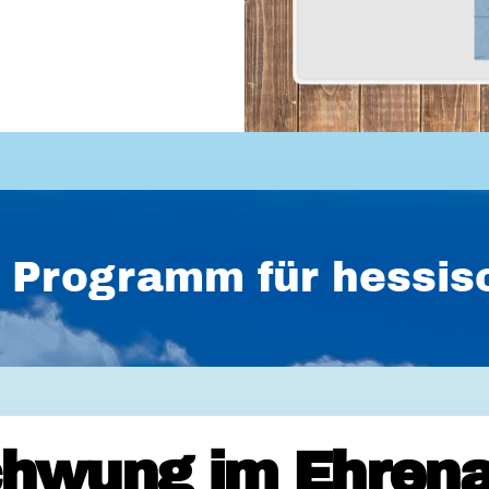
es Programm für hess
hwung im Ehrena