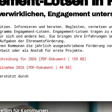
ement-Lotsen in 
Freiwilligenmanagement
Hessen engagiert - Digitale
Kompetenznachweis Hessen
verwirklichen, Engagement unter
Zeugnisbeiblatt
Service-Learning
tützen. Informieren und beraten. Begleiten, vernetzen 
gramms Engagement-Lotsen. Engagement-Lotsen tragen zu 
Mach dich schlau
ür sich und andere bei. Sie bringen ihre Erfahrungen i
GEMA-Pakt
Aufgaben der Ehrenamtsförderung.
Di@-Lotsen in Hessen
nen Kommunen die jährlich ausgeschriebene Förderung vo
Energiepreiskrise und Ehren
rbeit oder als Anstoß für erste Projekte.
Flüchtlingshilfe + Integrat
Generationsübergreifend akt
chreibung für 2026 [PDF-Dokument | 159 KB]
Patenschaftsprojekte
ilnahme 2026 [PDF-Dokument | 44 KB]
Qualifizierung & Fortbildun
Stiftungen
terstützt durch
Vereine, Spenden, Steuern -
Versicherungsschutz
Wissenswertes rund um dein 
Zahlen, Daten, Fakten aus H
Service
Suche