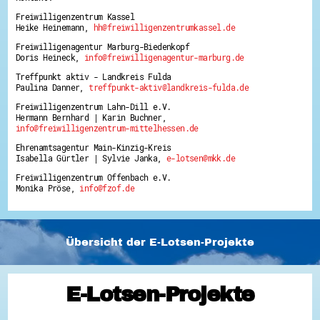
Freiwilligenzentrum Kassel
Heike Heinemann,
hh@freiwilligenzentrumkassel.de
Freiwilligenagentur Marburg-Biedenkopf
Doris Heineck,
info@freiwilligenagentur-marburg.de
Treffpunkt aktiv - Landkreis Fulda
Paulina Danner,
treffpunkt-aktiv@landkreis-fulda.de
Freiwilligenzentrum Lahn-Dill e.V.
Hermann Bernhard | Karin Buchner,
info@freiwilligenzentrum-mittelhessen.de
Ehrenamtsagentur Main-Kinzig-Kreis
Isabella Gürtler | Sylvie Janka,
e-lotsen@mkk.de
Freiwilligenzentrum Offenbach e.V.
Monika Pröse,
info@fzof.de
Übersicht der E-Lotsen-Projekte
E-Lotsen-Projekte