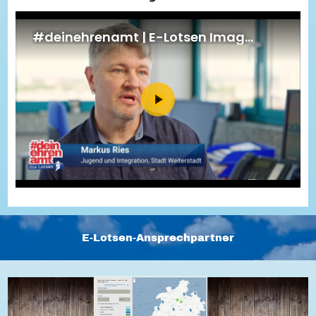
Energiepreiskrise und Ehrenamt
Flüchtlingshilfe + Integration
Generationsübergreifend aktiv
Patenschaftsprojekte
Qualifizierung & Fortbildung
Stiftungen
Vereine, Spenden, Steuern - Gut zu Wissen
Versicherungsschutz
Wissenswertes rund um dein Ehrenamt
Zahlen, Daten, Fakten aus Hessen
Service
Suche
Downloads
Kontakt
Impressum
Datenschutz
Erklärung zur Barrierefreiheit
Barriere melden
E-Lotsen-Ansprechpartner