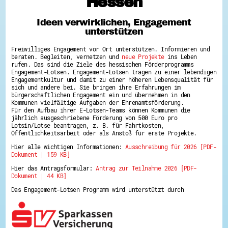
Hessen
Hessen hilft Ukraine
Ideen verwirklichen, Engagement
Zeig uns dein Ehrenamt
unterstützen
Wettbewerb | Trikotwettbewerb
Wettbewerb | 80 Jahre Hessen - Engagement
Freiwilliges Engagement vor Ort unterstützen. Informieren und
mit Herz
beraten. Begleiten, vernetzen und
neue Projekte
ins Leben
8 Vereine x 80 Jahre x 1.000 €
rufen. Das sind die Ziele des hessischen Förderprogramms
Ausgezeichnete Projekte
Engagement-Lotsen. Engagement-Lotsen tragen zu einer lebendigen
Menschen des Respekts
Engagementkultur und damit zu einer höheren Lebensqualität für
SHARE IT: Teile deine Infos!
sich und andere bei. Sie bringen ihre Erfahrungen im
bürgerschaftlichen Engagement ein und übernehmen in den
Kommunen vielfältige Aufgaben der Ehrenamtsförderung.
Gestalte dein Ehrenamt
Für den Aufbau ihrer E-Lotsen-Teams können Kommunen die
Ehrenamts-Card Hessen
jährlich ausgeschriebene Förderung von 500 Euro pro
Engagement-Lotsen
Lotsin/Lotse beantragen, z. B. für Fahrtkosten,
Crowdfunding - Viele schaffen mehr
Öffentlichkeitsarbeit oder als Anstoß für erste Projekte.
Förderprogramme
Hier alle wichtigen Informationen:
Ausschreibung für 2026 [PDF-
Ehrentag
Dokument | 159 KB]
Freiwilligenmanagement
Hessen engagiert - Digitale Themenabende
Hier das Antragsformular:
Antrag zur Teilnahme 2026 [PDF-
Kompetenznachweis Hessen
Dokument | 44 KB]
Zeugnisbeiblatt
Service-Learning
Das Engagement-Lotsen Programm wird unterstützt durch
Mach dich schlau
GEMA-Pakt
Di@-Lotsen in Hessen