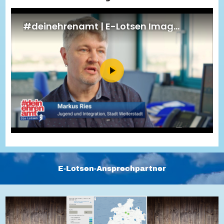
Energiepreiskrise und Ehrenamt
Flüchtlingshilfe + Integration
Generationsübergreifend aktiv
Patenschaftsprojekte
Qualifizierung & Fortbildung
Stiftungen
Vereine, Spenden, Steuern - Gut zu Wissen
Versicherungsschutz
Wissenswertes rund um dein Ehrenamt
Zahlen, Daten, Fakten aus Hessen
Service
Suche
Downloads
Kontakt
Impressum
Datenschutz
Erklärung zur Barrierefreiheit
Barriere melden
E-Lotsen-Ansprechpartner