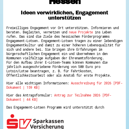
Hessen
Hessen hilft Ukraine
Ideen verwirklichen, Engagement
Zeig uns dein Ehrenamt
unterstützen
Wettbewerb | Trikotwettbewerb
Wettbewerb | 80 Jahre Hessen - Engagement
Freiwilliges Engagement vor Ort unterstützen. Informieren und
mit Herz
beraten. Begleiten, vernetzen und
neue Projekte
ins Leben
8 Vereine x 80 Jahre x 1.000 €
rufen. Das sind die Ziele des hessischen Förderprogramms
Ausgezeichnete Projekte
Engagement-Lotsen. Engagement-Lotsen tragen zu einer lebendigen
Menschen des Respekts
Engagementkultur und damit zu einer höheren Lebensqualität für
SHARE IT: Teile deine Infos!
sich und andere bei. Sie bringen ihre Erfahrungen im
bürgerschaftlichen Engagement ein und übernehmen in den
Kommunen vielfältige Aufgaben der Ehrenamtsförderung.
Gestalte dein Ehrenamt
Für den Aufbau ihrer E-Lotsen-Teams können Kommunen die
Ehrenamts-Card Hessen
jährlich ausgeschriebene Förderung von 500 Euro pro
Engagement-Lotsen
Lotsin/Lotse beantragen, z. B. für Fahrtkosten,
Crowdfunding - Viele schaffen mehr
Öffentlichkeitsarbeit oder als Anstoß für erste Projekte.
Förderprogramme
Hier alle wichtigen Informationen:
Ausschreibung für 2026 [PDF-
Ehrentag
Dokument | 159 KB]
Freiwilligenmanagement
Hessen engagiert - Digitale Themenabende
Hier das Antragsformular:
Antrag zur Teilnahme 2026 [PDF-
Kompetenznachweis Hessen
Dokument | 44 KB]
Zeugnisbeiblatt
Service-Learning
Das Engagement-Lotsen Programm wird unterstützt durch
Mach dich schlau
GEMA-Pakt
Di@-Lotsen in Hessen