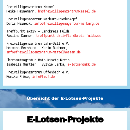
Freiwilligenzentrum Kassel
Heike Heinemann,
hh@freiwilligenzentrumkassel.de
Freiwilligenagentur Marburg-Biedenkopf
Doris Heineck,
info@freiwilligenagentur-marburg.de
Treffpunkt aktiv - Landkreis Fulda
Paulina Danner,
treffpunkt-aktiv@landkreis-fulda.de
Freiwilligenzentrum Lahn-Dill e.V.
Hermann Bernhard | Karin Buchner,
info@freiwilligenzentrum-mittelhessen.de
Ehrenamtsagentur Main-Kinzig-Kreis
Isabella Gürtler | Sylvie Janka,
e-lotsen@mkk.de
Freiwilligenzentrum Offenbach e.V.
Monika Pröse,
info@fzof.de
Übersicht der E-Lotsen-Projekte
E-Lotsen-Projekte