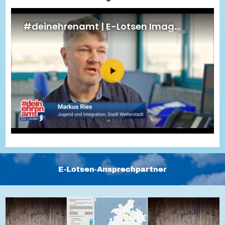
Energiepreiskrise und Ehrenamt
Flüchtlingshilfe + Integration
Generationsübergreifend aktiv
Patenschaftsprojekte
Qualifizierung & Fortbildung
Stiftungen
Vereine, Spenden, Steuern - Gut zu Wissen
Versicherungsschutz
Wissenswertes rund um dein Ehrenamt
Zahlen, Daten, Fakten aus Hessen
Service
Suche
Downloads
Kontakt
Impressum
Datenschutz
Erklärung zur Barrierefreiheit
Barriere melden
E-Lotsen-Ansprechpartner