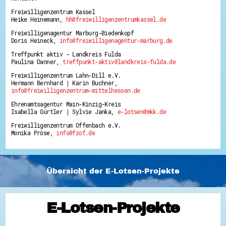
Freiwilligenzentrum Kassel
Heike Heinemann,
hh@freiwilligenzentrumkassel.de
Freiwilligenagentur Marburg-Biedenkopf
Doris Heineck,
info@freiwilligenagentur-marburg.de
Treffpunkt aktiv - Landkreis Fulda
Paulina Danner,
treffpunkt-aktiv@landkreis-fulda.de
Freiwilligenzentrum Lahn-Dill e.V.
Hermann Bernhard | Karin Buchner,
info@freiwilligenzentrum-mittelhessen.de
Ehrenamtsagentur Main-Kinzig-Kreis
Isabella Gürtler | Sylvie Janka,
e-lotsen@mkk.de
Freiwilligenzentrum Offenbach e.V.
Monika Pröse,
info@fzof.de
Übersicht der E-Lotsen-Projekte
E-Lotsen-Projekte