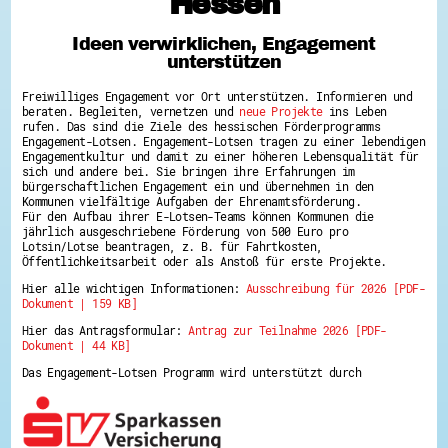
Hessen
Hessen hilft Ukraine
Ideen verwirklichen, Engagement
Zeig uns dein Ehrenamt
unterstützen
Wettbewerb | Trikotwettbewerb
Wettbewerb | 80 Jahre Hessen - Engagement
Freiwilliges Engagement vor Ort unterstützen. Informieren und
mit Herz
beraten. Begleiten, vernetzen und
neue Projekte
ins Leben
8 Vereine x 80 Jahre x 1.000 €
rufen. Das sind die Ziele des hessischen Förderprogramms
Ausgezeichnete Projekte
Engagement-Lotsen. Engagement-Lotsen tragen zu einer lebendigen
Menschen des Respekts
Engagementkultur und damit zu einer höheren Lebensqualität für
SHARE IT: Teile deine Infos!
sich und andere bei. Sie bringen ihre Erfahrungen im
bürgerschaftlichen Engagement ein und übernehmen in den
Kommunen vielfältige Aufgaben der Ehrenamtsförderung.
Gestalte dein Ehrenamt
Für den Aufbau ihrer E-Lotsen-Teams können Kommunen die
Ehrenamts-Card Hessen
jährlich ausgeschriebene Förderung von 500 Euro pro
Engagement-Lotsen
Lotsin/Lotse beantragen, z. B. für Fahrtkosten,
Crowdfunding - Viele schaffen mehr
Öffentlichkeitsarbeit oder als Anstoß für erste Projekte.
Förderprogramme
Hier alle wichtigen Informationen:
Ausschreibung für 2026 [PDF-
Ehrentag
Dokument | 159 KB]
Freiwilligenmanagement
Hessen engagiert - Digitale Themenabende
Hier das Antragsformular:
Antrag zur Teilnahme 2026 [PDF-
Kompetenznachweis Hessen
Dokument | 44 KB]
Zeugnisbeiblatt
Service-Learning
Das Engagement-Lotsen Programm wird unterstützt durch
Mach dich schlau
GEMA-Pakt
Di@-Lotsen in Hessen