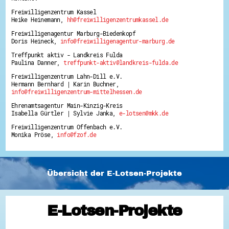
Freiwilligenzentrum Kassel
Heike Heinemann,
hh@freiwilligenzentrumkassel.de
Freiwilligenagentur Marburg-Biedenkopf
Doris Heineck,
info@freiwilligenagentur-marburg.de
Treffpunkt aktiv - Landkreis Fulda
Paulina Danner,
treffpunkt-aktiv@landkreis-fulda.de
Freiwilligenzentrum Lahn-Dill e.V.
Hermann Bernhard | Karin Buchner,
info@freiwilligenzentrum-mittelhessen.de
Ehrenamtsagentur Main-Kinzig-Kreis
Isabella Gürtler | Sylvie Janka,
e-lotsen@mkk.de
Freiwilligenzentrum Offenbach e.V.
Monika Pröse,
info@fzof.de
Übersicht der E-Lotsen-Projekte
E-Lotsen-Projekte