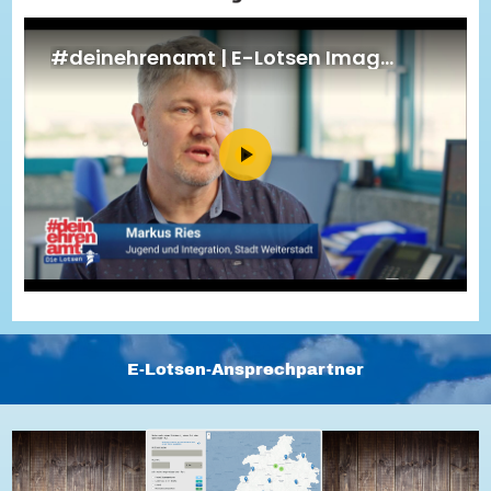
Energiepreiskrise und Ehrenamt
Flüchtlingshilfe + Integration
Generationsübergreifend aktiv
Patenschaftsprojekte
Qualifizierung & Fortbildung
Stiftungen
Vereine, Spenden, Steuern - Gut zu Wissen
Versicherungsschutz
Wissenswertes rund um dein Ehrenamt
Zahlen, Daten, Fakten aus Hessen
Service
Suche
Downloads
Kontakt
Impressum
Datenschutz
Erklärung zur Barrierefreiheit
Barriere melden
E-Lotsen-Ansprechpartner