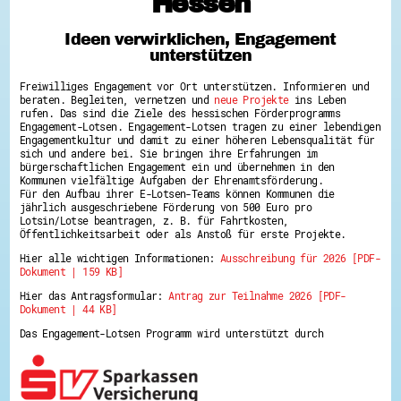
Hessen
Hessen hilft Ukraine
Ideen verwirklichen, Engagement
Zeig uns dein Ehrenamt
unterstützen
Wettbewerb | Trikotwettbewerb
Wettbewerb | 80 Jahre Hessen - Engagement
Freiwilliges Engagement vor Ort unterstützen. Informieren und
mit Herz
beraten. Begleiten, vernetzen und
neue Projekte
ins Leben
8 Vereine x 80 Jahre x 1.000 €
rufen. Das sind die Ziele des hessischen Förderprogramms
Ausgezeichnete Projekte
Engagement-Lotsen. Engagement-Lotsen tragen zu einer lebendigen
Menschen des Respekts
Engagementkultur und damit zu einer höheren Lebensqualität für
SHARE IT: Teile deine Infos!
sich und andere bei. Sie bringen ihre Erfahrungen im
bürgerschaftlichen Engagement ein und übernehmen in den
Kommunen vielfältige Aufgaben der Ehrenamtsförderung.
Gestalte dein Ehrenamt
Für den Aufbau ihrer E-Lotsen-Teams können Kommunen die
Ehrenamts-Card Hessen
jährlich ausgeschriebene Förderung von 500 Euro pro
Engagement-Lotsen
Lotsin/Lotse beantragen, z. B. für Fahrtkosten,
Crowdfunding - Viele schaffen mehr
Öffentlichkeitsarbeit oder als Anstoß für erste Projekte.
Förderprogramme
Hier alle wichtigen Informationen:
Ausschreibung für 2026 [PDF-
Ehrentag
Dokument | 159 KB]
Freiwilligenmanagement
Hessen engagiert - Digitale Themenabende
Hier das Antragsformular:
Antrag zur Teilnahme 2026 [PDF-
Kompetenznachweis Hessen
Dokument | 44 KB]
Zeugnisbeiblatt
Service-Learning
Das Engagement-Lotsen Programm wird unterstützt durch
Mach dich schlau
GEMA-Pakt
Di@-Lotsen in Hessen