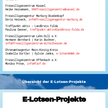
Freiwilligenzentrum Kassel
Heike Heinemann,
hh@freiwilligenzentrumkassel.de
Freiwilligenagentur Marburg-Biedenkopf
Doris Heineck,
info@freiwilligenagentur-marburg.de
Treffpunkt aktiv - Landkreis Fulda
Paulina Danner,
treffpunkt-aktiv@landkreis-fulda.de
Freiwilligenzentrum Lahn-Dill e.V.
Hermann Bernhard | Karin Buchner,
info@freiwilligenzentrum-mittelhessen.de
Ehrenamtsagentur Main-Kinzig-Kreis
Isabella Gürtler | Sylvie Janka,
e-lotsen@mkk.de
Freiwilligenzentrum Offenbach e.V.
Monika Pröse,
info@fzof.de
Übersicht der E-Lotsen-Projekte
E-Lotsen-Projekte