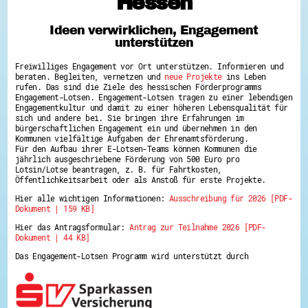
Hessen
Hessen hilft Ukraine
Ideen verwirklichen, Engagement
Zeig uns dein Ehrenamt
unterstützen
Wettbewerb | Trikotwettbewerb
Wettbewerb | 80 Jahre Hessen - Engagement
Freiwilliges Engagement vor Ort unterstützen. Informieren und
mit Herz
beraten. Begleiten, vernetzen und
neue Projekte
ins Leben
8 Vereine x 80 Jahre x 1.000 €
rufen. Das sind die Ziele des hessischen Förderprogramms
Ausgezeichnete Projekte
Engagement-Lotsen. Engagement-Lotsen tragen zu einer lebendigen
Menschen des Respekts
Engagementkultur und damit zu einer höheren Lebensqualität für
SHARE IT: Teile deine Infos!
sich und andere bei. Sie bringen ihre Erfahrungen im
bürgerschaftlichen Engagement ein und übernehmen in den
Kommunen vielfältige Aufgaben der Ehrenamtsförderung.
Gestalte dein Ehrenamt
Für den Aufbau ihrer E-Lotsen-Teams können Kommunen die
Ehrenamts-Card Hessen
jährlich ausgeschriebene Förderung von 500 Euro pro
Engagement-Lotsen
Lotsin/Lotse beantragen, z. B. für Fahrtkosten,
Crowdfunding - Viele schaffen mehr
Öffentlichkeitsarbeit oder als Anstoß für erste Projekte.
Förderprogramme
Hier alle wichtigen Informationen:
Ausschreibung für 2026 [PDF-
Ehrentag
Dokument | 159 KB]
Freiwilligenmanagement
Hessen engagiert - Digitale Themenabende
Hier das Antragsformular:
Antrag zur Teilnahme 2026 [PDF-
Kompetenznachweis Hessen
Dokument | 44 KB]
Zeugnisbeiblatt
Service-Learning
Das Engagement-Lotsen Programm wird unterstützt durch
Mach dich schlau
GEMA-Pakt
Di@-Lotsen in Hessen