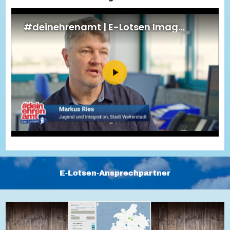
Energiepreiskrise und Ehrenamt
Flüchtlingshilfe + Integration
Generationsübergreifend aktiv
Patenschaftsprojekte
Qualifizierung & Fortbildung
Stiftungen
Vereine, Spenden, Steuern - Gut zu Wissen
Versicherungsschutz
Wissenswertes rund um dein Ehrenamt
Zahlen, Daten, Fakten aus Hessen
Service
Suche
Downloads
Kontakt
Impressum
Datenschutz
Erklärung zur Barrierefreiheit
Barriere melden
E-Lotsen-Ansprechpartner