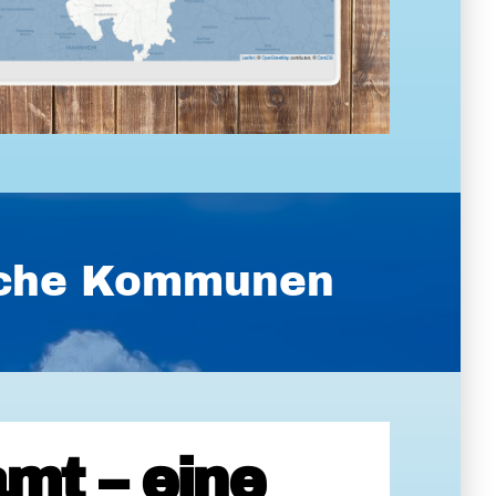
ische Kommunen
mt – eine