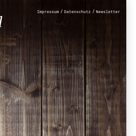
/
/
Impressum
Datenschutz
Newsletter
renamt
r
mt