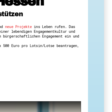
Hessen
 Themenabende
stützen
und
neue Projekte
ins Leben rufen. Das
einer lebendigen Engagementkultur und
m bürgerschaftlichen Engagement ein und
n 500 Euro pro Lotsin/Lotse beantragen,
amt
ion
iv
g
 Gut zu Wissen
Ehrenamt
essen