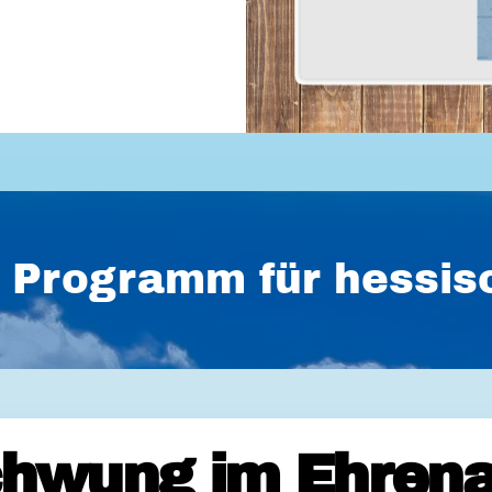
es Programm für hess
hwung im Ehrena