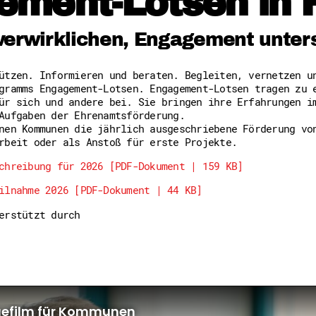
ement-Lotsen in 
Freiwilligenmanagement
Hessen engagiert - Digitale
Kompetenznachweis Hessen
verwirklichen, Engagement unter
Zeugnisbeiblatt
Service-Learning
tützen. Informieren und beraten. Begleiten, vernetzen 
gramms Engagement-Lotsen. Engagement-Lotsen tragen zu 
Mach dich schlau
ür sich und andere bei. Sie bringen ihre Erfahrungen i
GEMA-Pakt
Aufgaben der Ehrenamtsförderung.
Di@-Lotsen in Hessen
nen Kommunen die jährlich ausgeschriebene Förderung vo
Energiepreiskrise und Ehren
rbeit oder als Anstoß für erste Projekte.
Flüchtlingshilfe + Integrat
Generationsübergreifend akt
chreibung für 2026 [PDF-Dokument | 159 KB]
Patenschaftsprojekte
ilnahme 2026 [PDF-Dokument | 44 KB]
Qualifizierung & Fortbildun
Stiftungen
terstützt durch
Vereine, Spenden, Steuern -
Versicherungsschutz
Wissenswertes rund um dein 
Zahlen, Daten, Fakten aus H
Service
Suche