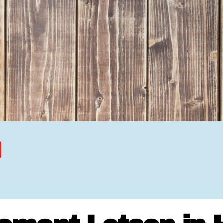
Ehrenamtssuchmaschine Hesse
Freiwilliges Soziales Schul
Koordinierungszentren für B
Engagierte Stadt
Freiwilligendienste
Freiwilligentage
Hessen hilft Ukraine
Zeig uns dein Ehr
Wettbewerb | Trikotwettbewe
Wettbewerb | 80 Jahre Hesse
8 Vereine x 80 Jahre x 1.00
Ausgezeichnete Projekte
Menschen des Respekts
SHARE IT: Teile deine Infos
Gestalte dein Ehr
Ehrenamts-Card Hessen
Engagement-Lotsen
Crowdfunding - Viele schaff
Förderprogramme
Ehrentag