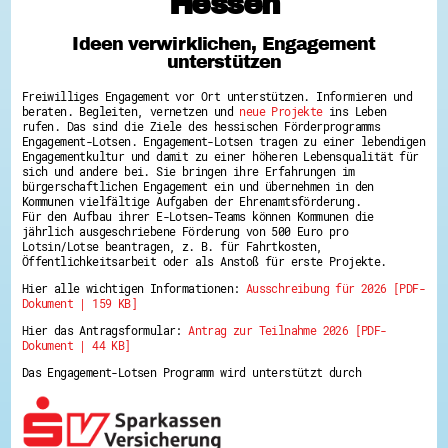
Hessen
Hessen hilft Ukraine
Ideen verwirklichen, Engagement
Zeig uns dein Ehrenamt
unterstützen
Wettbewerb | Trikotwettbewerb
Wettbewerb | 80 Jahre Hessen - Engagement
Freiwilliges Engagement vor Ort unterstützen. Informieren und
mit Herz
beraten. Begleiten, vernetzen und
neue Projekte
ins Leben
8 Vereine x 80 Jahre x 1.000 €
rufen. Das sind die Ziele des hessischen Förderprogramms
Ausgezeichnete Projekte
Engagement-Lotsen. Engagement-Lotsen tragen zu einer lebendigen
Menschen des Respekts
Engagementkultur und damit zu einer höheren Lebensqualität für
SHARE IT: Teile deine Infos!
sich und andere bei. Sie bringen ihre Erfahrungen im
bürgerschaftlichen Engagement ein und übernehmen in den
Kommunen vielfältige Aufgaben der Ehrenamtsförderung.
Gestalte dein Ehrenamt
Für den Aufbau ihrer E-Lotsen-Teams können Kommunen die
Ehrenamts-Card Hessen
jährlich ausgeschriebene Förderung von 500 Euro pro
Engagement-Lotsen
Lotsin/Lotse beantragen, z. B. für Fahrtkosten,
Crowdfunding - Viele schaffen mehr
Öffentlichkeitsarbeit oder als Anstoß für erste Projekte.
Förderprogramme
Hier alle wichtigen Informationen:
Ausschreibung für 2026 [PDF-
Ehrentag
Dokument | 159 KB]
Freiwilligenmanagement
Hessen engagiert - Digitale Themenabende
Hier das Antragsformular:
Antrag zur Teilnahme 2026 [PDF-
Kompetenznachweis Hessen
Dokument | 44 KB]
Zeugnisbeiblatt
Service-Learning
Das Engagement-Lotsen Programm wird unterstützt durch
Mach dich schlau
GEMA-Pakt
Di@-Lotsen in Hessen