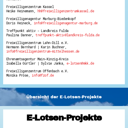
Freiwilligenzentrum Kassel
Heike Heinemann,
hh@freiwilligenzentrumkassel.de
Freiwilligenagentur Marburg-Biedenkopf
Doris Heineck,
info@freiwilligenagentur-marburg.de
Treffpunkt aktiv - Landkreis Fulda
Paulina Danner,
treffpunkt-aktiv@landkreis-fulda.de
Freiwilligenzentrum Lahn-Dill e.V.
Hermann Bernhard | Karin Buchner,
info@freiwilligenzentrum-mittelhessen.de
Ehrenamtsagentur Main-Kinzig-Kreis
Isabella Gürtler | Sylvie Janka,
e-lotsen@mkk.de
Freiwilligenzentrum Offenbach e.V.
Monika Pröse,
info@fzof.de
Übersicht der E-Lotsen-Projekte
E-Lotsen-Projekte