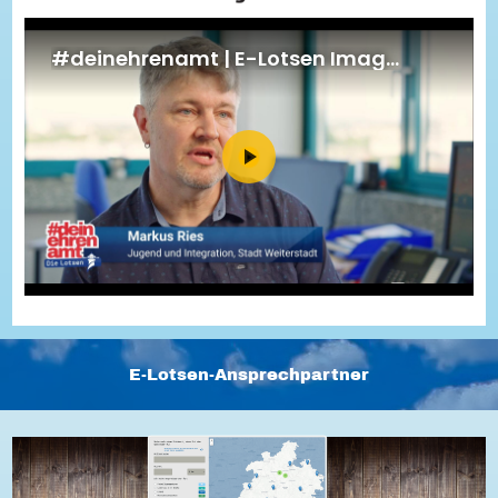
Energiepreiskrise und Ehrenamt
Flüchtlingshilfe + Integration
Generationsübergreifend aktiv
Patenschaftsprojekte
Qualifizierung & Fortbildung
Stiftungen
Vereine, Spenden, Steuern - Gut zu Wissen
Versicherungsschutz
Wissenswertes rund um dein Ehrenamt
Zahlen, Daten, Fakten aus Hessen
Service
Suche
Downloads
Kontakt
Impressum
Datenschutz
Erklärung zur Barrierefreiheit
Barriere melden
E-Lotsen-Ansprechpartner