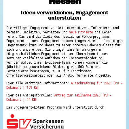
Hessen
Hessen hilft Ukraine
Ideen verwirklichen, Engagement
Zeig uns dein Ehrenamt
unterstützen
Wettbewerb | Trikotwettbewerb
Wettbewerb | 80 Jahre Hessen - Engagement
Freiwilliges Engagement vor Ort unterstützen. Informieren und
mit Herz
beraten. Begleiten, vernetzen und
neue Projekte
ins Leben
8 Vereine x 80 Jahre x 1.000 €
rufen. Das sind die Ziele des hessischen Förderprogramms
Ausgezeichnete Projekte
Engagement-Lotsen. Engagement-Lotsen tragen zu einer lebendigen
Menschen des Respekts
Engagementkultur und damit zu einer höheren Lebensqualität für
SHARE IT: Teile deine Infos!
sich und andere bei. Sie bringen ihre Erfahrungen im
bürgerschaftlichen Engagement ein und übernehmen in den
Kommunen vielfältige Aufgaben der Ehrenamtsförderung.
Gestalte dein Ehrenamt
Für den Aufbau ihrer E-Lotsen-Teams können Kommunen die
Ehrenamts-Card Hessen
jährlich ausgeschriebene Förderung von 500 Euro pro
Engagement-Lotsen
Lotsin/Lotse beantragen, z. B. für Fahrtkosten,
Crowdfunding - Viele schaffen mehr
Öffentlichkeitsarbeit oder als Anstoß für erste Projekte.
Förderprogramme
Hier alle wichtigen Informationen:
Ausschreibung für 2026 [PDF-
Ehrentag
Dokument | 159 KB]
Freiwilligenmanagement
Hessen engagiert - Digitale Themenabende
Hier das Antragsformular:
Antrag zur Teilnahme 2026 [PDF-
Kompetenznachweis Hessen
Dokument | 44 KB]
Zeugnisbeiblatt
Service-Learning
Das Engagement-Lotsen Programm wird unterstützt durch
Mach dich schlau
GEMA-Pakt
Di@-Lotsen in Hessen