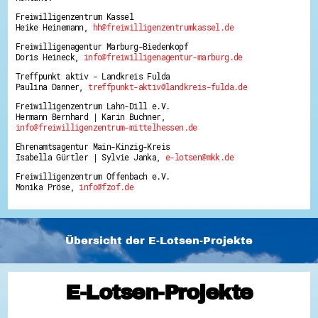
Freiwilligenzentrum Kassel
Heike Heinemann,
hh@freiwilligenzentrumkassel.de
Freiwilligenagentur Marburg-Biedenkopf
Doris Heineck,
info@freiwilligenagentur-marburg.de
Treffpunkt aktiv - Landkreis Fulda
Paulina Danner,
treffpunkt-aktiv@landkreis-fulda.de
Freiwilligenzentrum Lahn-Dill e.V.
Hermann Bernhard | Karin Buchner,
info@freiwilligenzentrum-mittelhessen.de
Ehrenamtsagentur Main-Kinzig-Kreis
Isabella Gürtler | Sylvie Janka,
e-lotsen@mkk.de
Freiwilligenzentrum Offenbach e.V.
Monika Pröse,
info@fzof.de
Übersicht der E-Lotsen-Projekte
E-Lotsen-Projekte