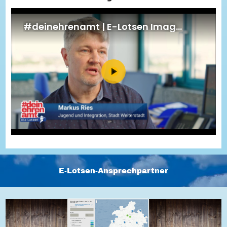
Energiepreiskrise und Ehrenamt
Flüchtlingshilfe + Integration
Generationsübergreifend aktiv
Patenschaftsprojekte
Qualifizierung & Fortbildung
Stiftungen
Vereine, Spenden, Steuern - Gut zu Wissen
Versicherungsschutz
Wissenswertes rund um dein Ehrenamt
Zahlen, Daten, Fakten aus Hessen
Service
Suche
Downloads
Kontakt
Impressum
Datenschutz
Erklärung zur Barrierefreiheit
Barriere melden
E-Lotsen-Ansprechpartner