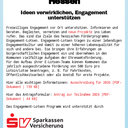
Hessen
Hessen hilft Ukraine
Ideen verwirklichen, Engagement
Zeig uns dein Ehrenamt
unterstützen
Wettbewerb | Trikotwettbewerb
Wettbewerb | 80 Jahre Hessen - Engagement
Freiwilliges Engagement vor Ort unterstützen. Informieren und
mit Herz
beraten. Begleiten, vernetzen und
neue Projekte
ins Leben
8 Vereine x 80 Jahre x 1.000 €
rufen. Das sind die Ziele des hessischen Förderprogramms
Ausgezeichnete Projekte
Engagement-Lotsen. Engagement-Lotsen tragen zu einer lebendigen
Menschen des Respekts
Engagementkultur und damit zu einer höheren Lebensqualität für
SHARE IT: Teile deine Infos!
sich und andere bei. Sie bringen ihre Erfahrungen im
bürgerschaftlichen Engagement ein und übernehmen in den
Kommunen vielfältige Aufgaben der Ehrenamtsförderung.
Gestalte dein Ehrenamt
Für den Aufbau ihrer E-Lotsen-Teams können Kommunen die
Ehrenamts-Card Hessen
jährlich ausgeschriebene Förderung von 500 Euro pro
Engagement-Lotsen
Lotsin/Lotse beantragen, z. B. für Fahrtkosten,
Crowdfunding - Viele schaffen mehr
Öffentlichkeitsarbeit oder als Anstoß für erste Projekte.
Förderprogramme
Hier alle wichtigen Informationen:
Ausschreibung für 2026 [PDF-
Ehrentag
Dokument | 159 KB]
Freiwilligenmanagement
Hessen engagiert - Digitale Themenabende
Hier das Antragsformular:
Antrag zur Teilnahme 2026 [PDF-
Kompetenznachweis Hessen
Dokument | 44 KB]
Zeugnisbeiblatt
Service-Learning
Das Engagement-Lotsen Programm wird unterstützt durch
Mach dich schlau
GEMA-Pakt
Di@-Lotsen in Hessen