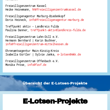
Freiwilligenzentrum Kassel
Heike Heinemann,
hh@freiwilligenzentrumkassel.de
Freiwilligenagentur Marburg-Biedenkopf
Doris Heineck,
info@freiwilligenagentur-marburg.de
Treffpunkt aktiv - Landkreis Fulda
Paulina Danner,
treffpunkt-aktiv@landkreis-fulda.de
Freiwilligenzentrum Lahn-Dill e.V.
Hermann Bernhard | Karin Buchner,
info@freiwilligenzentrum-mittelhessen.de
Ehrenamtsagentur Main-Kinzig-Kreis
Isabella Gürtler | Sylvie Janka,
e-lotsen@mkk.de
Freiwilligenzentrum Offenbach e.V.
Monika Pröse,
info@fzof.de
Übersicht der E-Lotsen-Projekte
E-Lotsen-Projekte