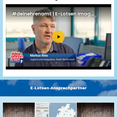
Energiepreiskrise und Ehrenamt
Flüchtlingshilfe + Integration
Generationsübergreifend aktiv
Patenschaftsprojekte
Qualifizierung & Fortbildung
Stiftungen
Vereine, Spenden, Steuern - Gut zu Wissen
Versicherungsschutz
Wissenswertes rund um dein Ehrenamt
Zahlen, Daten, Fakten aus Hessen
Service
Suche
Downloads
Kontakt
Impressum
Datenschutz
Erklärung zur Barrierefreiheit
Barriere melden
E-Lotsen-Ansprechpartner