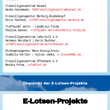
Freiwilligenzentrum Kassel
Heike Heinemann,
hh@freiwilligenzentrumkassel.de
Freiwilligenagentur Marburg-Biedenkopf
Doris Heineck,
info@freiwilligenagentur-marburg.de
Treffpunkt aktiv - Landkreis Fulda
Paulina Danner,
treffpunkt-aktiv@landkreis-fulda.de
Freiwilligenzentrum Lahn-Dill e.V.
Hermann Bernhard | Karin Buchner,
info@freiwilligenzentrum-mittelhessen.de
Ehrenamtsagentur Main-Kinzig-Kreis
Isabella Gürtler | Sylvie Janka,
e-lotsen@mkk.de
Freiwilligenzentrum Offenbach e.V.
Monika Pröse,
info@fzof.de
Übersicht der E-Lotsen-Projekte
E-Lotsen-Projekte