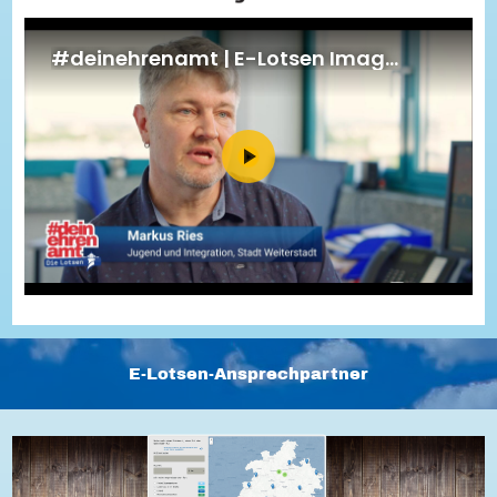
Energiepreiskrise und Ehrenamt
Flüchtlingshilfe + Integration
Generationsübergreifend aktiv
Patenschaftsprojekte
Qualifizierung & Fortbildung
Stiftungen
Vereine, Spenden, Steuern - Gut zu Wissen
Versicherungsschutz
Wissenswertes rund um dein Ehrenamt
Zahlen, Daten, Fakten aus Hessen
Service
Suche
Downloads
Kontakt
Impressum
Datenschutz
Erklärung zur Barrierefreiheit
Barriere melden
E-Lotsen-Ansprechpartner