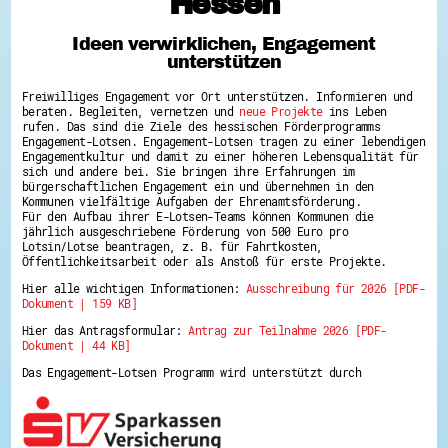
Hessen
Hessen hilft Ukraine
Ideen verwirklichen, Engagement
Zeig uns dein Ehrenamt
unterstützen
Wettbewerb | Trikotwettbewerb
Wettbewerb | 80 Jahre Hessen - Engagement
Freiwilliges Engagement vor Ort unterstützen. Informieren und
mit Herz
beraten. Begleiten, vernetzen und
neue Projekte
ins Leben
8 Vereine x 80 Jahre x 1.000 €
rufen. Das sind die Ziele des hessischen Förderprogramms
Ausgezeichnete Projekte
Engagement-Lotsen. Engagement-Lotsen tragen zu einer lebendigen
Menschen des Respekts
Engagementkultur und damit zu einer höheren Lebensqualität für
SHARE IT: Teile deine Infos!
sich und andere bei. Sie bringen ihre Erfahrungen im
bürgerschaftlichen Engagement ein und übernehmen in den
Kommunen vielfältige Aufgaben der Ehrenamtsförderung.
Gestalte dein Ehrenamt
Für den Aufbau ihrer E-Lotsen-Teams können Kommunen die
Ehrenamts-Card Hessen
jährlich ausgeschriebene Förderung von 500 Euro pro
Engagement-Lotsen
Lotsin/Lotse beantragen, z. B. für Fahrtkosten,
Crowdfunding - Viele schaffen mehr
Öffentlichkeitsarbeit oder als Anstoß für erste Projekte.
Förderprogramme
Hier alle wichtigen Informationen:
Ausschreibung für 2026 [PDF-
Ehrentag
Dokument | 159 KB]
Freiwilligenmanagement
Hessen engagiert - Digitale Themenabende
Hier das Antragsformular:
Antrag zur Teilnahme 2026 [PDF-
Kompetenznachweis Hessen
Dokument | 44 KB]
Zeugnisbeiblatt
Service-Learning
Das Engagement-Lotsen Programm wird unterstützt durch
Mach dich schlau
GEMA-Pakt
Di@-Lotsen in Hessen