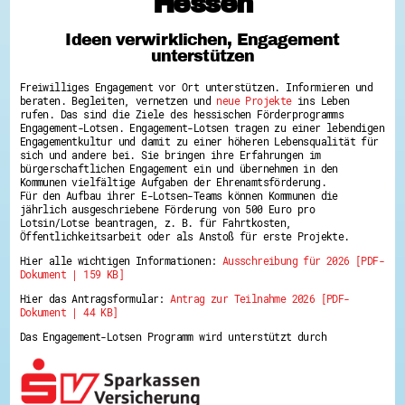
Hessen
Hessen hilft Ukraine
Ideen verwirklichen, Engagement
Zeig uns dein Ehrenamt
unterstützen
Wettbewerb | Trikotwettbewerb
Wettbewerb | 80 Jahre Hessen - Engagement
Freiwilliges Engagement vor Ort unterstützen. Informieren und
mit Herz
beraten. Begleiten, vernetzen und
neue Projekte
ins Leben
8 Vereine x 80 Jahre x 1.000 €
rufen. Das sind die Ziele des hessischen Förderprogramms
Ausgezeichnete Projekte
Engagement-Lotsen. Engagement-Lotsen tragen zu einer lebendigen
Menschen des Respekts
Engagementkultur und damit zu einer höheren Lebensqualität für
SHARE IT: Teile deine Infos!
sich und andere bei. Sie bringen ihre Erfahrungen im
bürgerschaftlichen Engagement ein und übernehmen in den
Kommunen vielfältige Aufgaben der Ehrenamtsförderung.
Gestalte dein Ehrenamt
Für den Aufbau ihrer E-Lotsen-Teams können Kommunen die
Ehrenamts-Card Hessen
jährlich ausgeschriebene Förderung von 500 Euro pro
Engagement-Lotsen
Lotsin/Lotse beantragen, z. B. für Fahrtkosten,
Crowdfunding - Viele schaffen mehr
Öffentlichkeitsarbeit oder als Anstoß für erste Projekte.
Förderprogramme
Hier alle wichtigen Informationen:
Ausschreibung für 2026 [PDF-
Ehrentag
Dokument | 159 KB]
Freiwilligenmanagement
Hessen engagiert - Digitale Themenabende
Hier das Antragsformular:
Antrag zur Teilnahme 2026 [PDF-
Kompetenznachweis Hessen
Dokument | 44 KB]
Zeugnisbeiblatt
Service-Learning
Das Engagement-Lotsen Programm wird unterstützt durch
Mach dich schlau
GEMA-Pakt
Di@-Lotsen in Hessen