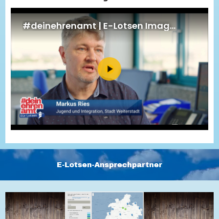
Energiepreiskrise und Ehrenamt
Flüchtlingshilfe + Integration
Generationsübergreifend aktiv
Patenschaftsprojekte
Qualifizierung & Fortbildung
Stiftungen
Vereine, Spenden, Steuern - Gut zu Wissen
Versicherungsschutz
Wissenswertes rund um dein Ehrenamt
Zahlen, Daten, Fakten aus Hessen
Service
Suche
Downloads
Kontakt
Impressum
Datenschutz
Erklärung zur Barrierefreiheit
Barriere melden
E-Lotsen-Ansprechpartner