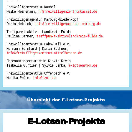
Freiwilligenzentrum Kassel
Heike Heinemann,
hh@freiwilligenzentrumkassel.de
Freiwilligenagentur Marburg-Biedenkopf
Doris Heineck,
info@freiwilligenagentur-marburg.de
Treffpunkt aktiv - Landkreis Fulda
Paulina Danner,
treffpunkt-aktiv@landkreis-fulda.de
Freiwilligenzentrum Lahn-Dill e.V.
Hermann Bernhard | Karin Buchner,
info@freiwilligenzentrum-mittelhessen.de
Ehrenamtsagentur Main-Kinzig-Kreis
Isabella Gürtler | Sylvie Janka,
e-lotsen@mkk.de
Freiwilligenzentrum Offenbach e.V.
Monika Pröse,
info@fzof.de
Übersicht der E-Lotsen-Projekte
E-Lotsen-Projekte