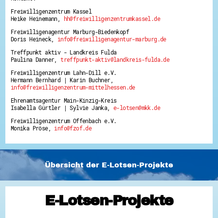
Freiwilligenzentrum Kassel
Heike Heinemann,
hh@freiwilligenzentrumkassel.de
Freiwilligenagentur Marburg-Biedenkopf
Doris Heineck,
info@freiwilligenagentur-marburg.de
Treffpunkt aktiv - Landkreis Fulda
Paulina Danner,
treffpunkt-aktiv@landkreis-fulda.de
Freiwilligenzentrum Lahn-Dill e.V.
Hermann Bernhard | Karin Buchner,
info@freiwilligenzentrum-mittelhessen.de
Ehrenamtsagentur Main-Kinzig-Kreis
Isabella Gürtler | Sylvie Janka,
e-lotsen@mkk.de
Freiwilligenzentrum Offenbach e.V.
Monika Pröse,
info@fzof.de
Übersicht der E-Lotsen-Projekte
E-Lotsen-Projekte