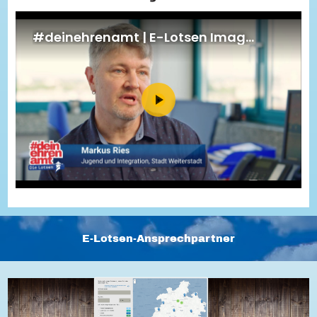
Energiepreiskrise und Ehrenamt
Flüchtlingshilfe + Integration
Generationsübergreifend aktiv
Patenschaftsprojekte
Qualifizierung & Fortbildung
Stiftungen
Vereine, Spenden, Steuern - Gut zu Wissen
Versicherungsschutz
Wissenswertes rund um dein Ehrenamt
Zahlen, Daten, Fakten aus Hessen
Service
Suche
Downloads
Kontakt
Impressum
Datenschutz
Erklärung zur Barrierefreiheit
Barriere melden
E-Lotsen-Ansprechpartner