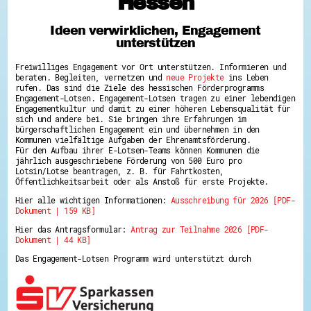
Hessen
Hessen hilft Ukraine
Ideen verwirklichen, Engagement
Zeig uns dein Ehrenamt
unterstützen
Wettbewerb | Trikotwettbewerb
Wettbewerb | 80 Jahre Hessen - Engagement
Freiwilliges Engagement vor Ort unterstützen. Informieren und
mit Herz
beraten. Begleiten, vernetzen und
neue Projekte
ins Leben
8 Vereine x 80 Jahre x 1.000 €
rufen. Das sind die Ziele des hessischen Förderprogramms
Ausgezeichnete Projekte
Engagement-Lotsen. Engagement-Lotsen tragen zu einer lebendigen
Menschen des Respekts
Engagementkultur und damit zu einer höheren Lebensqualität für
SHARE IT: Teile deine Infos!
sich und andere bei. Sie bringen ihre Erfahrungen im
bürgerschaftlichen Engagement ein und übernehmen in den
Kommunen vielfältige Aufgaben der Ehrenamtsförderung.
Gestalte dein Ehrenamt
Für den Aufbau ihrer E-Lotsen-Teams können Kommunen die
Ehrenamts-Card Hessen
jährlich ausgeschriebene Förderung von 500 Euro pro
Engagement-Lotsen
Lotsin/Lotse beantragen, z. B. für Fahrtkosten,
Crowdfunding - Viele schaffen mehr
Öffentlichkeitsarbeit oder als Anstoß für erste Projekte.
Förderprogramme
Hier alle wichtigen Informationen:
Ausschreibung für 2026 [PDF-
Ehrentag
Dokument | 159 KB]
Freiwilligenmanagement
Hessen engagiert - Digitale Themenabende
Hier das Antragsformular:
Antrag zur Teilnahme 2026 [PDF-
Kompetenznachweis Hessen
Dokument | 44 KB]
Zeugnisbeiblatt
Service-Learning
Das Engagement-Lotsen Programm wird unterstützt durch
Mach dich schlau
GEMA-Pakt
Di@-Lotsen in Hessen