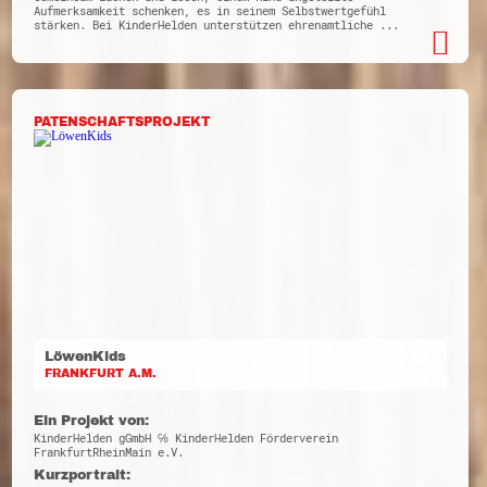
Aufmerksamkeit schenken, es in seinem Selbstwertgefühl
stärken. Bei KinderHelden unterstützen ehrenamtliche ...
PATENSCHAFTSPROJEKT
LöwenKids
FRANKFURT A.M.
Ein Projekt von:
KinderHelden gGmbH ℅ KinderHelden Förderverein
FrankfurtRheinMain e.V.
Kurzportrait: