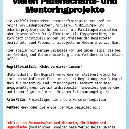
vielen Patenschafts- und
Hessen hilft Ukraine
Mentoringprojekte
Zeig uns dein Ehrenamt
Die Vielfalt hessischer Patenschaftsprojekte ist groß und
Wettbewerb | Trikotwettbewerb
reicht von Leihgroßeltern, Schüler-, Ausbildungs- und
Wettbewerb | 80 Jahre Hessen - Engagement
Jobpatenprojekten bis hin zu Lese- und Familienpatenschaften
mit Herz
oder Patenschaften für Geflüchtete. Als Engagementform, die
8 Vereine x 80 Jahre x 1.000 €
sich ganz individuell an den Bedürfnissen der Begleiteten
Ausgezeichnete Projekte
ausrichtet, sind Patenschaftsprojekte in Hessen unverzichtbar.
Menschen des Respekts
SHARE IT: Teile deine Infos!
Hier stellen wir einige Beispiele vor und geben Tipps, die bei
der Gründung und Weiterentwicklung ihres Vorhabens unterstützen
sollen.
Gestalte dein Ehrenamt
Ehrenamts-Card Hessen
Begriffsvielfalt: Nicht verwirren lassen!
Engagement-Lotsen
„Patenschaft“: Den Begriff verwenden wir stellvertretend für
Crowdfunding - Viele schaffen mehr
die unterschiedlichen Facetten der 1:1-Begleitung, zum Beispiel
Förderprogramme
auch für Mentoring- und Lotsenprojekte. Gemeint sind hier
Ehrentag
Engagementformen, die auf individuellen Tandemlösungen beruhen
Freiwilligenmanagement
und in der Regel auf einen längeren Zeitraum angelegt sind.
Hessen engagiert - Digitale Themenabende
Kompetenznachweis Hessen
Pate/Patin:
Freiwillige, die andere Menschen begleiten
Zeugnisbeiblatt
Service-Learning
Mentee:
der- oder diejenige, der/die begleitet wird
Mach dich schlau
Publikation
Patenschaften und Mentoring für Kinder und
GEMA-Pakt
Jugendliche
(kostenloser Download beim Verlag Beltz Juventa)
Di@-Lotsen in Hessen