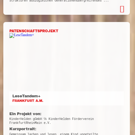
Strukturen auszugleichen Generationenübergreifendes ...
PATENSCHAFTSPROJEKT
LeseTandem+
FRANKFURT A.M.
Ein Projekt von:
KinderHelden gGmbH ℅ KinderHelden Förderverein
FrankfurtRheinMain e.V.
Kurzportrait:
Gemeinsam lachen und lesen, einem Kind ungeteilte