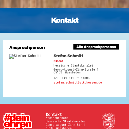
Kontakt
Ansprechperson
Alle Ansprechpersonen
Stefan Schmitt
E-Card
Hessische Staatskanzlei
Georg-August-Zinn-Straße 1
65183
Wiesbaden
+49 611 32 113888
stefan.schmitt@stk.hessen.de
Kontakt
#deinehrenamt
Hessische Staatskanzlei
Georg-August-Zinn-Str.1
65183 Wiesbaden