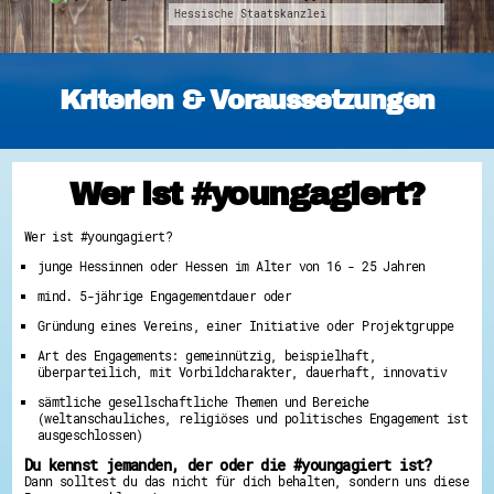
Hessische Staatskanzlei
Energiepreiskrise und Ehrenamt
Flüchtlingshilfe + Integration
Generationsübergreifend aktiv
Patenschaftsprojekte
Qualifizierung & Fortbildung
Kriterien & Voraussetzungen
Stiftungen
Vereine, Spenden, Steuern - Gut zu Wissen
Versicherungsschutz
Wissenswertes rund um dein Ehrenamt
Zahlen, Daten, Fakten aus Hessen
Wer ist #youngagiert?
Service
Wer ist #youngagiert?
Suche
Downloads
junge Hessinnen oder Hessen im Alter von 16 - 25 Jahren
Kontakt
Impressum
mind. 5-jährige Engagementdauer oder
Datenschutz
Gründung eines Vereins, einer Initiative oder Projektgruppe
Erklärung zur Barrierefreiheit
Barriere melden
Art des Engagements: gemeinnützig, beispielhaft,
überparteilich, mit Vorbildcharakter, dauerhaft, innovativ
sämtliche gesellschaftliche Themen und Bereiche
(weltanschauliches, religiöses und politisches Engagement ist
ausgeschlossen)
Du kennst jemanden, der oder die #youngagiert ist?
Dann solltest du das nicht für dich behalten, sondern uns diese