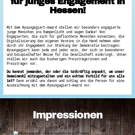
für junges Engagement in
Hessen hilft Ukraine
Hessen!
Zeig uns dein Ehrenamt
Wettbewerb | Trikotwettbewerb
Wettbewerb | 80 Jahre Hessen - Engagement
Mit dem #youngagiert-Award stellen wir besonders engagierte
mit Herz
junge Menschen ins Rampenlicht und sagen Danke! Von
Engagierten, die sich für geflüchtete Menschen einsetzen, die
8 Vereine x 80 Jahre x 1.000 €
Digitalisierung des eigenen Vereins in die Hand nehmen oder
Ausgezeichnete Projekte
durch ihr Engagement zur Stärkung der Demokratie beitragen:
Menschen des Respekts
#youngagiert kann jede und jeder sein, der sich in besonderer
SHARE IT: Teile deine Infos!
und beispielhafter Weise für die Gesellschaft einbringt. Unten
stellen wir euch die bisherigen Preisträgerinnen und
Gestalte dein Ehrenamt
Preisträger vor.
Ehrenamts-Card Hessen
Du kennst jemanden, der oder die tatkräftig anpackt, um unser
Engagement-Lotsen
Gemeinwohl mitzugestalten und ein echtes Vorbild für uns alle
Crowdfunding - Viele schaffen mehr
ist?
Dann erzähl uns davon und schlag uns die Person für eine
Förderprogramme
Auszeichnung mit dem #youngagiert-Award vor.
Ehrentag
Freiwilligenmanagement
Hessen engagiert - Digitale Themenabende
Kompetenznachweis Hessen
Zeugnisbeiblatt
Impressionen
Service-Learning
Mach dich schlau
GEMA-Pakt
Di@-Lotsen in Hessen