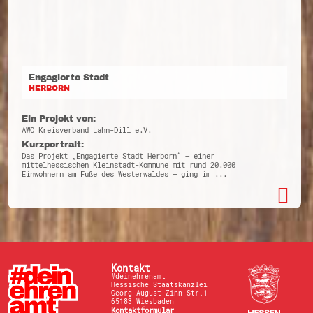
Engagierte Stadt
HERBORN
Ein Projekt von:
AWO Kreisverband Lahn-Dill e.V.
Kurzportrait:
Das Projekt „Engagierte Stadt Herborn“ – einer
mittelhessischen Kleinstadt-Kommune mit rund 20.000
Einwohnern am Fuße des Westerwaldes – ging im ...
Kontakt
#deinehrenamt
Hessische Staatskanzlei
Georg-August-Zinn-Str.1
65183 Wiesbaden
Kontaktformular