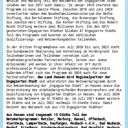
Wetzlar und Marburg Teil des Netzwerks der Engagierten Stadt
Energiepreiskrise und Ehrenamt
(Gießen war bis 2017 auch dabei). Im Januar 2018 startete das
Flüchtlingshilfe + Integration
Programm in eine zweite Phase. Zwischen 2018 und Juni 2020
Generationsübergreifend aktiv
investierten neben dem Bundesfamilienministerium die Bethe
Stiftung, die Bertelsmann Stiftung, die Breuninger Stiftung,
Patenschaftsprojekte
die Joachim Herz Stiftung, die Körber-Stiftung und die Robert
Qualifizierung & Fortbildung
Bosch Stiftung weitere zwei Millionen Euro. Von den 2015
Stiftungen
gestarteten Engagierten Städten blieben 47 Engagierte Städte
Vereine, Spenden, Steuern - Gut zu Wissen
Teil des Programms und konnten an den zahlreichen
Versicherungsschutz
Qualifizierungs- und Netzwerkangeboten teilnehmen.
Wissenswertes rund um dein Ehrenamt
Zahlen, Daten, Fakten aus Hessen
In der dritten Programmphase von Juli 2020 bis Juni 2023 steht
die bundesweite Skalierung und Vernetzung im Vordergrund: Die
Teilnehmerinnen und Teilnehmer vernetzen sich in
Service
städteübergreifenden Partnerschaften, lernen von- sowie
Suche
miteinander und werden in ihrer Arbeit vor Ort durch
Downloads
professionelle Prozess- und Strategieberatung unterstützt.
Kontakt
Außerdem öffnet sich das Programm ab 2020 auch für neue
Impressum
Partnerschaften:
das Land Hessen wird Regionalpartner der
Datenschutz
Engagierten Stadt
und unterstützt das Netzwerkprogramm durch
Erklärung zur Barrierefreiheit
die Bekanntmachung der „Engagierten Stadt“ in Hessen sowie die
Unterstützung des städteübergreifenden Wissenstransfers und die
Barriere melden
Qualifizierung von Engagierten Städten in Hessen. Im Juli 2020
wuchs das Netzwerk um 32 Städte an, im Juli 2021 kamen weitere
29 Städte und im Juli 2022 nochmals 13 Städte hinzu. Damit
besteht das Netzwerk nun aus 113 Engagierten Städten!
Aus Hessen sind insgesamt 15 Städte Teil des
Netzwerkprogramms: Wetzlar, Marburg, Kassel, Offenbach,
Viernheim, Lampertheim, Kaufungen, Rosbach v.d.H., Bad Nauheim,
Neuhof, Friedberg, Ginsheim-Gustavsburg, Bad Hersfeld, Herborn