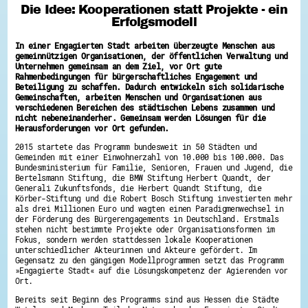
Die Idee: Kooperationen statt Projekte - ein
Hessen hilft Ukraine
Erfolgsmodell
Zeig uns dein Ehrenamt
In einer Engagierten Stadt arbeiten überzeugte Menschen aus
Wettbewerb | Trikotwettbewerb
gemeinnützigen Organisationen, der öffentlichen Verwaltung und
Wettbewerb | 80 Jahre Hessen - Engagement
Unternehmen gemeinsam an dem Ziel, vor Ort gute
mit Herz
Rahmenbedingungen für bürgerschaftliches Engagement und
8 Vereine x 80 Jahre x 1.000 €
Beteiligung zu schaffen. Dadurch entwickeln sich solidarische
Ausgezeichnete Projekte
Gemeinschaften, arbeiten Menschen und Organisationen aus
Menschen des Respekts
verschiedenen Bereichen des städtischen Lebens zusammen und
SHARE IT: Teile deine Infos!
nicht nebeneinanderher. Gemeinsam werden Lösungen für die
Herausforderungen vor Ort gefunden.
Gestalte dein Ehrenamt
2015 startete das Programm bundesweit in 50 Städten und
Ehrenamts-Card Hessen
Gemeinden mit einer Einwohnerzahl von 10.000 bis 100.000. Das
Bundesministerium für Familie, Senioren, Frauen und Jugend, die
Engagement-Lotsen
Bertelsmann Stiftung, die BMW Stiftung Herbert Quandt, der
Crowdfunding - Viele schaffen mehr
Generali Zukunftsfonds, die Herbert Quandt Stiftung, die
Förderprogramme
Körber-Stiftung und die Robert Bosch Stiftung investierten mehr
Ehrentag
als drei Millionen Euro und wagten einen Paradigmenwechsel in
Freiwilligenmanagement
der Förderung des Bürgerengagements in Deutschland. Erstmals
Hessen engagiert - Digitale Themenabende
stehen nicht bestimmte Projekte oder Organisationsformen im
Kompetenznachweis Hessen
Fokus, sondern werden stattdessen lokale Kooperationen
Zeugnisbeiblatt
unterschiedlicher Akteurinnen und Akteure gefördert. Im
Service-Learning
Gegensatz zu den gängigen Modellprogrammen setzt das Programm
»Engagierte Stadt« auf die Lösungskompetenz der Agierenden vor
Ort.
Mach dich schlau
GEMA-Pakt
Bereits seit Beginn des Programms sind aus Hessen die Städte
Di@-Lotsen in Hessen