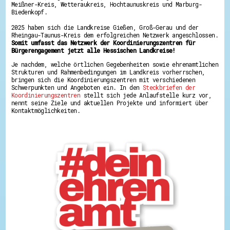
Meißner-Kreis, Wetteraukreis, Hochtaunuskreis und Marburg-
Energiepreiskrise und Ehrenamt
Biedenkopf.
Flüchtlingshilfe + Integration
Generationsübergreifend aktiv
2025 haben sich die Landkreise Gießen, Groß-Gerau und der
Patenschaftsprojekte
Rheingau-Taunus-Kreis dem erfolgreichen Netzwerk angeschlossen.
Qualifizierung & Fortbildung
Somit umfasst das Netzwerk der Koordinierungszentren für
Stiftungen
Bürgerengagement jetzt alle Hessischen Landkreise!
Vereine, Spenden, Steuern - Gut zu Wissen
Je nachdem, welche örtlichen Gegebenheiten sowie ehrenamtlichen
Versicherungsschutz
Strukturen und Rahmenbedingungen im Landkreis vorherrschen,
Wissenswertes rund um dein Ehrenamt
bringen sich die Koordinierungszentren mit verschiedenen
Zahlen, Daten, Fakten aus Hessen
Schwerpunkten und Angeboten ein. In den
Steckbriefen der
Koordinierungszentren
stellt sich jede Anlaufstelle kurz vor,
Service
nennt seine Ziele und aktuellen Projekte und informiert über
Kontaktmöglichkeiten.
Suche
Downloads
Kontakt
Impressum
Datenschutz
Erklärung zur Barrierefreiheit
Barriere melden