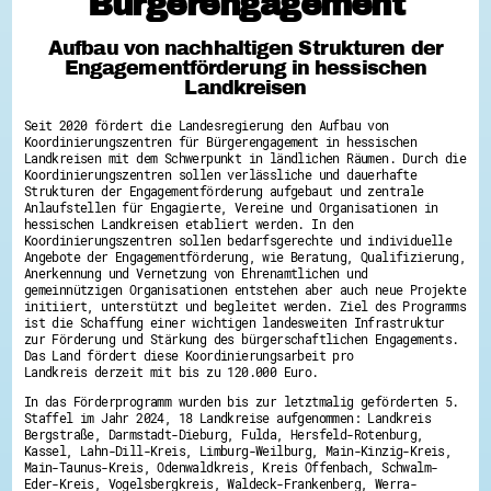
Bürgerengagement
Hessen hilft Ukraine
Aufbau von nachhaltigen Strukturen der
Zeig uns dein Ehrenamt
Engagementförderung in hessischen
Wettbewerb | Trikotwettbewerb
Landkreisen
Wettbewerb | 80 Jahre Hessen - Engagement
mit Herz
Seit 2020 fördert die Landesregierung den Aufbau von
8 Vereine x 80 Jahre x 1.000 €
Koordinierungszentren für Bürgerengagement in hessischen
Ausgezeichnete Projekte
Landkreisen mit dem Schwerpunkt in ländlichen Räumen. Durch die
Menschen des Respekts
Koordinierungszentren sollen verlässliche und dauerhafte
SHARE IT: Teile deine Infos!
Strukturen der Engagementförderung aufgebaut und zentrale
Anlaufstellen für Engagierte, Vereine und Organisationen in
hessischen Landkreisen etabliert werden. In den
Gestalte dein Ehrenamt
Koordinierungszentren sollen bedarfsgerechte und individuelle
Ehrenamts-Card Hessen
Angebote der Engagementförderung, wie Beratung, Qualifizierung,
Engagement-Lotsen
Anerkennung und Vernetzung von Ehrenamtlichen und
Crowdfunding - Viele schaffen mehr
gemeinnützigen Organisationen entstehen aber auch neue Projekte
Förderprogramme
initiiert, unterstützt und begleitet werden. Ziel des Programms
Ehrentag
ist die Schaffung einer wichtigen landesweiten Infrastruktur
Freiwilligenmanagement
zur Förderung und Stärkung des bürgerschaftlichen Engagements.
Hessen engagiert - Digitale Themenabende
Das Land fördert diese Koordinierungsarbeit pro
Landkreis derzeit mit bis zu 120.000 Euro.
Kompetenznachweis Hessen
Zeugnisbeiblatt
In das Förderprogramm wurden bis zur letztmalig geförderten 5.
Service-Learning
Staffel im Jahr 2024, 18 Landkreise aufgenommen: Landkreis
Bergstraße, Darmstadt-Dieburg, Fulda, Hersfeld-Rotenburg,
Mach dich schlau
Kassel, Lahn-Dill-Kreis, Limburg-Weilburg, Main-Kinzig-Kreis,
Main-Taunus-Kreis, Odenwaldkreis, Kreis Offenbach, Schwalm-
GEMA-Pakt
Eder-Kreis, Vogelsbergkreis, Waldeck-Frankenberg, Werra-
Di@-Lotsen in Hessen