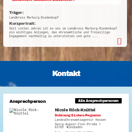
Träger:
Landkreis Marburg-Biedenkopf
Kurzportrait:
Seit vielen Jahren ist es uns im Landkreis Marburg-Biedenkopf
ein wichtiges Anliegen, das ehrenamtliche und freiwillige
Engagement nachhaltig zu unterstützen und gute ...
Kontakt
Ansprechperson
Alle Ansprechpersonen
Nicole Röck-Knüttel
Betreuung E-Lotsen-Programm
LandesEhrenamtsagentur Hessen
Georg-August-Zinn-Straße 1
65183
Wiesbaden