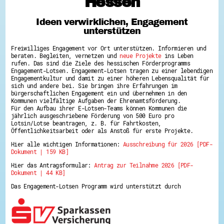
Hessen
Hessen hilft Ukraine
Ideen verwirklichen, Engagement
Zeig uns dein Ehrenamt
unterstützen
Wettbewerb | Trikotwettbewerb
Wettbewerb | 80 Jahre Hessen - Engagement
Freiwilliges Engagement vor Ort unterstützen. Informieren und
mit Herz
beraten. Begleiten, vernetzen und
neue Projekte
ins Leben
8 Vereine x 80 Jahre x 1.000 €
rufen. Das sind die Ziele des hessischen Förderprogramms
Ausgezeichnete Projekte
Engagement-Lotsen. Engagement-Lotsen tragen zu einer lebendigen
Menschen des Respekts
Engagementkultur und damit zu einer höheren Lebensqualität für
SHARE IT: Teile deine Infos!
sich und andere bei. Sie bringen ihre Erfahrungen im
bürgerschaftlichen Engagement ein und übernehmen in den
Kommunen vielfältige Aufgaben der Ehrenamtsförderung.
Gestalte dein Ehrenamt
Für den Aufbau ihrer E-Lotsen-Teams können Kommunen die
Ehrenamts-Card Hessen
jährlich ausgeschriebene Förderung von 500 Euro pro
Engagement-Lotsen
Lotsin/Lotse beantragen, z. B. für Fahrtkosten,
Crowdfunding - Viele schaffen mehr
Öffentlichkeitsarbeit oder als Anstoß für erste Projekte.
Förderprogramme
Hier alle wichtigen Informationen:
Ausschreibung für 2026 [PDF-
Ehrentag
Dokument | 159 KB]
Freiwilligenmanagement
Hessen engagiert - Digitale Themenabende
Hier das Antragsformular:
Antrag zur Teilnahme 2026 [PDF-
Kompetenznachweis Hessen
Dokument | 44 KB]
Zeugnisbeiblatt
Service-Learning
Das Engagement-Lotsen Programm wird unterstützt durch
Mach dich schlau
GEMA-Pakt
Di@-Lotsen in Hessen