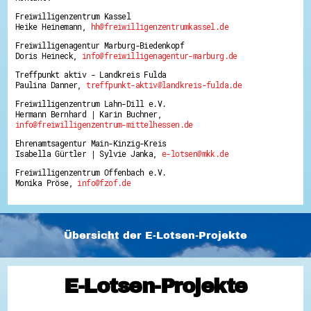
Freiwilligenzentrum Kassel
Heike Heinemann,
hh@freiwilligenzentrumkassel.de
Freiwilligenagentur Marburg-Biedenkopf
Doris Heineck,
info@freiwilligenagentur-marburg.de
Treffpunkt aktiv - Landkreis Fulda
Paulina Danner,
treffpunkt-aktiv@landkreis-fulda.de
Freiwilligenzentrum Lahn-Dill e.V.
Hermann Bernhard | Karin Buchner,
info@freiwilligenzentrum-mittelhessen.de
Ehrenamtsagentur Main-Kinzig-Kreis
Isabella Gürtler | Sylvie Janka,
e-lotsen@mkk.de
Freiwilligenzentrum Offenbach e.V.
Monika Pröse,
info@fzof.de
Übersicht der E-Lotsen-Projekte
E-Lotsen-Projekte