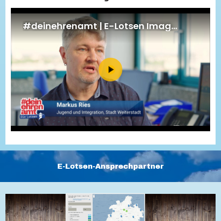
Energiepreiskrise und Ehrenamt
Flüchtlingshilfe + Integration
Generationsübergreifend aktiv
Patenschaftsprojekte
Qualifizierung & Fortbildung
Stiftungen
Vereine, Spenden, Steuern - Gut zu Wissen
Versicherungsschutz
Wissenswertes rund um dein Ehrenamt
Zahlen, Daten, Fakten aus Hessen
Service
Suche
Downloads
Kontakt
Impressum
Datenschutz
Erklärung zur Barrierefreiheit
Barriere melden
E-Lotsen-Ansprechpartner