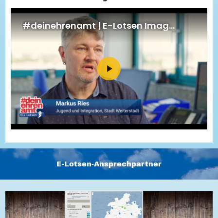
Energiepreiskrise und Ehrenamt
Flüchtlingshilfe + Integration
Generationsübergreifend aktiv
Patenschaftsprojekte
Qualifizierung & Fortbildung
Stiftungen
Vereine, Spenden, Steuern - Gut zu Wissen
Versicherungsschutz
Wissenswertes rund um dein Ehrenamt
Zahlen, Daten, Fakten aus Hessen
Service
Suche
Downloads
Kontakt
Impressum
Datenschutz
Erklärung zur Barrierefreiheit
Barriere melden
E-Lotsen-Ansprechpartner