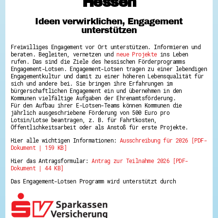
Hessen
Hessen hilft Ukraine
Ideen verwirklichen, Engagement
Zeig uns dein Ehrenamt
unterstützen
Wettbewerb | Trikotwettbewerb
Wettbewerb | 80 Jahre Hessen - Engagement
Freiwilliges Engagement vor Ort unterstützen. Informieren und
mit Herz
beraten. Begleiten, vernetzen und
neue Projekte
ins Leben
8 Vereine x 80 Jahre x 1.000 €
rufen. Das sind die Ziele des hessischen Förderprogramms
Ausgezeichnete Projekte
Engagement-Lotsen. Engagement-Lotsen tragen zu einer lebendigen
Menschen des Respekts
Engagementkultur und damit zu einer höheren Lebensqualität für
SHARE IT: Teile deine Infos!
sich und andere bei. Sie bringen ihre Erfahrungen im
bürgerschaftlichen Engagement ein und übernehmen in den
Kommunen vielfältige Aufgaben der Ehrenamtsförderung.
Gestalte dein Ehrenamt
Für den Aufbau ihrer E-Lotsen-Teams können Kommunen die
Ehrenamts-Card Hessen
jährlich ausgeschriebene Förderung von 500 Euro pro
Engagement-Lotsen
Lotsin/Lotse beantragen, z. B. für Fahrtkosten,
Crowdfunding - Viele schaffen mehr
Öffentlichkeitsarbeit oder als Anstoß für erste Projekte.
Förderprogramme
Hier alle wichtigen Informationen:
Ausschreibung für 2026 [PDF-
Ehrentag
Dokument | 159 KB]
Freiwilligenmanagement
Hessen engagiert - Digitale Themenabende
Hier das Antragsformular:
Antrag zur Teilnahme 2026 [PDF-
Kompetenznachweis Hessen
Dokument | 44 KB]
Zeugnisbeiblatt
Service-Learning
Das Engagement-Lotsen Programm wird unterstützt durch
Mach dich schlau
GEMA-Pakt
Di@-Lotsen in Hessen