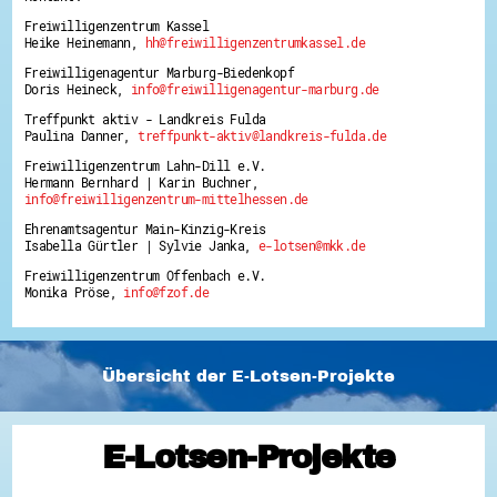
Freiwilligenzentrum Kassel
Heike Heinemann,
hh@freiwilligenzentrumkassel.de
Freiwilligenagentur Marburg-Biedenkopf
Doris Heineck,
info@freiwilligenagentur-marburg.de
Treffpunkt aktiv - Landkreis Fulda
Paulina Danner,
treffpunkt-aktiv@landkreis-fulda.de
Freiwilligenzentrum Lahn-Dill e.V.
Hermann Bernhard | Karin Buchner,
info@freiwilligenzentrum-mittelhessen.de
Ehrenamtsagentur Main-Kinzig-Kreis
Isabella Gürtler | Sylvie Janka,
e-lotsen@mkk.de
Freiwilligenzentrum Offenbach e.V.
Monika Pröse,
info@fzof.de
Übersicht der E-Lotsen-Projekte
E-Lotsen-Projekte