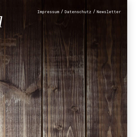
/
/
Impressum
Datenschutz
Newsletter
renamt
r
mt