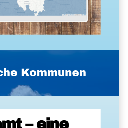
ische Kommunen
mt – eine