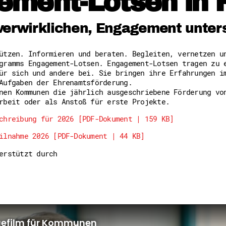
ement-Lotsen in 
Freiwilligenmanagement
Hessen engagiert - Digitale
Kompetenznachweis Hessen
verwirklichen, Engagement unter
Zeugnisbeiblatt
Service-Learning
tützen. Informieren und beraten. Begleiten, vernetzen 
gramms Engagement-Lotsen. Engagement-Lotsen tragen zu 
Mach dich schlau
ür sich und andere bei. Sie bringen ihre Erfahrungen i
GEMA-Pakt
Aufgaben der Ehrenamtsförderung.
Di@-Lotsen in Hessen
nen Kommunen die jährlich ausgeschriebene Förderung vo
Energiepreiskrise und Ehren
rbeit oder als Anstoß für erste Projekte.
Flüchtlingshilfe + Integrat
Generationsübergreifend akt
chreibung für 2026 [PDF-Dokument | 159 KB]
Patenschaftsprojekte
ilnahme 2026 [PDF-Dokument | 44 KB]
Qualifizierung & Fortbildun
Stiftungen
terstützt durch
Vereine, Spenden, Steuern -
Versicherungsschutz
Wissenswertes rund um dein 
Zahlen, Daten, Fakten aus H
Service
Suche