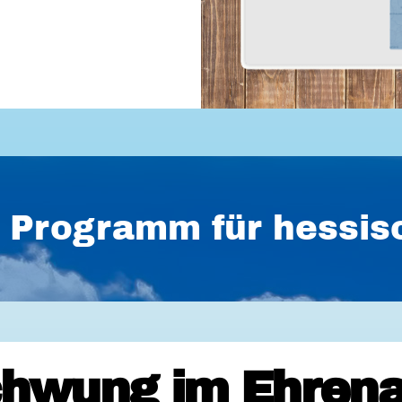
es Programm für hess
hwung im Ehrena