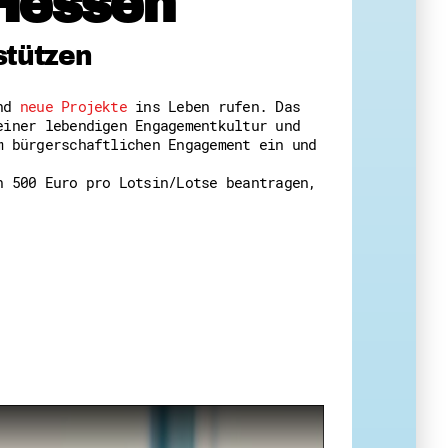
Hessen
 Themenabende
stützen
und
neue Projekte
ins Leben rufen. Das
einer lebendigen Engagementkultur und
m bürgerschaftlichen Engagement ein und
n 500 Euro pro Lotsin/Lotse beantragen,
amt
ion
iv
g
 Gut zu Wissen
Ehrenamt
essen