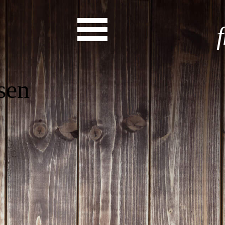
Start
Entdecke dein Eh
News
Veranstaltungen
Rückblicke
Newsletter
Die LandesEhrenamtsagentur
Publikationen
Ansprechpartner
Ehrenamt hat viele Gesichte
Finde dein Ehrena