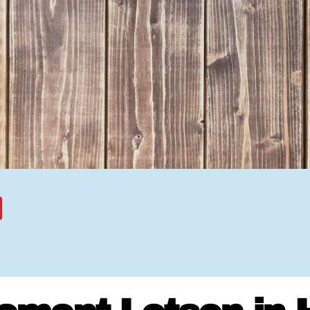
Ehrenamtssuchmaschine Hesse
Freiwilliges Soziales Schul
Koordinierungszentren für B
Engagierte Stadt
Freiwilligendienste
Freiwilligentage
Hessen hilft Ukraine
Zeig uns dein Ehr
Wettbewerb | Trikotwettbewe
Wettbewerb | 80 Jahre Hesse
8 Vereine x 80 Jahre x 1.00
Ausgezeichnete Projekte
Menschen des Respekts
SHARE IT: Teile deine Infos
Gestalte dein Ehr
Ehrenamts-Card Hessen
Engagement-Lotsen
Crowdfunding - Viele schaff
Förderprogramme
Ehrentag