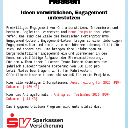
Hessen
Hessen hilft Ukraine
Ideen verwirklichen, Engagement
Zeig uns dein Ehrenamt
unterstützen
Wettbewerb | Trikotwettbewerb
Wettbewerb | 80 Jahre Hessen - Engagement
Freiwilliges Engagement vor Ort unterstützen. Informieren und
mit Herz
beraten. Begleiten, vernetzen und
neue Projekte
ins Leben
8 Vereine x 80 Jahre x 1.000 €
rufen. Das sind die Ziele des hessischen Förderprogramms
Ausgezeichnete Projekte
Engagement-Lotsen. Engagement-Lotsen tragen zu einer lebendigen
Menschen des Respekts
Engagementkultur und damit zu einer höheren Lebensqualität für
SHARE IT: Teile deine Infos!
sich und andere bei. Sie bringen ihre Erfahrungen im
bürgerschaftlichen Engagement ein und übernehmen in den
Kommunen vielfältige Aufgaben der Ehrenamtsförderung.
Gestalte dein Ehrenamt
Für den Aufbau ihrer E-Lotsen-Teams können Kommunen die
Ehrenamts-Card Hessen
jährlich ausgeschriebene Förderung von 500 Euro pro
Engagement-Lotsen
Lotsin/Lotse beantragen, z. B. für Fahrtkosten,
Crowdfunding - Viele schaffen mehr
Öffentlichkeitsarbeit oder als Anstoß für erste Projekte.
Förderprogramme
Hier alle wichtigen Informationen:
Ausschreibung für 2026 [PDF-
Ehrentag
Dokument | 159 KB]
Freiwilligenmanagement
Hessen engagiert - Digitale Themenabende
Hier das Antragsformular:
Antrag zur Teilnahme 2026 [PDF-
Kompetenznachweis Hessen
Dokument | 44 KB]
Zeugnisbeiblatt
Service-Learning
Das Engagement-Lotsen Programm wird unterstützt durch
Mach dich schlau
GEMA-Pakt
Di@-Lotsen in Hessen