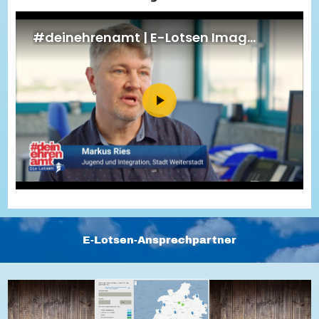
Energiepreiskrise und Ehrenamt
Flüchtlingshilfe + Integration
Generationsübergreifend aktiv
Patenschaftsprojekte
Qualifizierung & Fortbildung
Stiftungen
Vereine, Spenden, Steuern - Gut zu Wissen
Versicherungsschutz
Wissenswertes rund um dein Ehrenamt
Zahlen, Daten, Fakten aus Hessen
Service
Suche
Downloads
Kontakt
Impressum
Datenschutz
Erklärung zur Barrierefreiheit
Barriere melden
E-Lotsen-Ansprechpartner