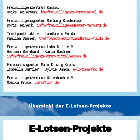
Freiwilligenzentrum Kassel
Heike Heinemann,
hh@freiwilligenzentrumkassel.de
Freiwilligenagentur Marburg-Biedenkopf
Doris Heineck,
info@freiwilligenagentur-marburg.de
Treffpunkt aktiv - Landkreis Fulda
Paulina Danner,
treffpunkt-aktiv@landkreis-fulda.de
Freiwilligenzentrum Lahn-Dill e.V.
Hermann Bernhard | Karin Buchner,
info@freiwilligenzentrum-mittelhessen.de
Ehrenamtsagentur Main-Kinzig-Kreis
Isabella Gürtler | Sylvie Janka,
e-lotsen@mkk.de
Freiwilligenzentrum Offenbach e.V.
Monika Pröse,
info@fzof.de
Übersicht der E-Lotsen-Projekte
E-Lotsen-Projekte