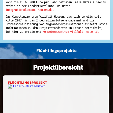
kann bis zu 60.000 Euro pro Jahr betragen. Alle Details hierzu
Energiepreiskrise und Ehrenamt
stehen in der Förderrichtlinie und unter
Flüchtlingshilfe + Integration
integrationskompass.hessen.de
.
Generationsübergreifend aktiv
Patenschaftsprojekte
Das Kompetenzzentrum Vielfalt Hessen, das sich bereits seit
Qualifizierung & Fortbildung
Mitte 2017 für das Integrationslotsenengagement und die
Stiftungen
Professionalisierung von Migrantenorganisationen einsetzt sowie
Informationen zu den Projektstandorten in Hessen bereithält,
Vereine, Spenden, Steuern - Gut zu Wissen
ist hier zu erreichen:
kompetenzzentrum-vielfalt-hessen.de
Versicherungsschutz
Wissenswertes rund um dein Ehrenamt
Zahlen, Daten, Fakten aus Hessen
Service
Flüchtlingsprojekte
Suche
Downloads
Kontakt
Projektübersicht
Impressum
Datenschutz
Erklärung zur Barrierefreiheit
Barriere melden
FLÜCHTLINGSPROJEKT