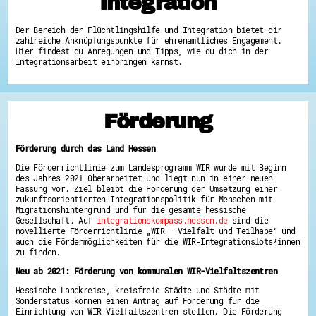
Integration
Hessen hilft Ukraine
Der Bereich der Flüchtlingshilfe und Integration bietet dir
Zeig uns dein Ehrenamt
zahlreiche Anknüpfungspunkte für ehrenamtliches Engagement.
Hier findest du Anregungen und Tipps, wie du dich in der
Wettbewerb | Trikotwettbewerb
Integrationsarbeit einbringen kannst.
Wettbewerb | 80 Jahre Hessen - Engagement
mit Herz
8 Vereine x 80 Jahre x 1.000 €
Ausgezeichnete Projekte
Menschen des Respekts
Förderung
SHARE IT: Teile deine Infos!
Gestalte dein Ehrenamt
Förderung durch das Land Hessen
Ehrenamts-Card Hessen
Die Förderrichtlinie zum Landesprogramm WIR wurde mit Beginn
Engagement-Lotsen
des Jahres 2021 überarbeitet und liegt nun in einer neuen
Crowdfunding - Viele schaffen mehr
Fassung vor. Ziel bleibt die Förderung der Umsetzung einer
Förderprogramme
zukunftsorientierten Integrationspolitik für Menschen mit
Ehrentag
Migrationshintergrund und für die gesamte hessische
Freiwilligenmanagement
Gesellschaft. Auf
integrationskompass.hessen.de
sind die
Hessen engagiert - Digitale Themenabende
novellierte Förderrichtlinie „WIR – Vielfalt und Teilhabe“ und
Kompetenznachweis Hessen
auch die Fördermöglichkeiten für die WIR-Integrationslots*innen
Zeugnisbeiblatt
zu finden.
Service-Learning
Neu ab 2021: Förderung von kommunalen WIR-Vielfaltszentren
Mach dich schlau
Hessische Landkreise, kreisfreie Städte und Städte mit
Sonderstatus können einen Antrag auf Förderung für die
GEMA-Pakt
Einrichtung von WIR-Vielfaltszentren stellen. Die Förderung
Di@-Lotsen in Hessen