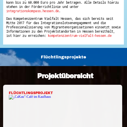
kann bis zu 60.000 Euro pro Jahr betragen. Alle Details hierzu
Energiepreiskrise und Ehrenamt
stehen in der Förderrichtlinie und unter
Flüchtlingshilfe + Integration
integrationskompass.hessen.de
.
Generationsübergreifend aktiv
Patenschaftsprojekte
Das Kompetenzzentrum Vielfalt Hessen, das sich bereits seit
Qualifizierung & Fortbildung
Mitte 2017 für das Integrationslotsenengagement und die
Stiftungen
Professionalisierung von Migrantenorganisationen einsetzt sowie
Informationen zu den Projektstandorten in Hessen bereithält,
Vereine, Spenden, Steuern - Gut zu Wissen
ist hier zu erreichen:
kompetenzzentrum-vielfalt-hessen.de
Versicherungsschutz
Wissenswertes rund um dein Ehrenamt
Zahlen, Daten, Fakten aus Hessen
Service
Flüchtlingsprojekte
Suche
Downloads
Kontakt
Projektübersicht
Impressum
Datenschutz
Erklärung zur Barrierefreiheit
Barriere melden
FLÜCHTLINGSPROJEKT