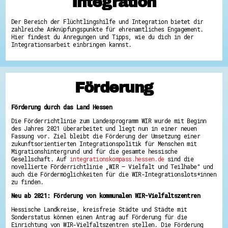
Integration
Hessen hilft Ukraine
Der Bereich der Flüchtlingshilfe und Integration bietet dir
Zeig uns dein Ehrenamt
zahlreiche Anknüpfungspunkte für ehrenamtliches Engagement.
Hier findest du Anregungen und Tipps, wie du dich in der
Wettbewerb | Trikotwettbewerb
Integrationsarbeit einbringen kannst.
Wettbewerb | 80 Jahre Hessen - Engagement
mit Herz
8 Vereine x 80 Jahre x 1.000 €
Ausgezeichnete Projekte
Menschen des Respekts
Förderung
SHARE IT: Teile deine Infos!
Gestalte dein Ehrenamt
Förderung durch das Land Hessen
Ehrenamts-Card Hessen
Die Förderrichtlinie zum Landesprogramm WIR wurde mit Beginn
Engagement-Lotsen
des Jahres 2021 überarbeitet und liegt nun in einer neuen
Crowdfunding - Viele schaffen mehr
Fassung vor. Ziel bleibt die Förderung der Umsetzung einer
Förderprogramme
zukunftsorientierten Integrationspolitik für Menschen mit
Ehrentag
Migrationshintergrund und für die gesamte hessische
Freiwilligenmanagement
Gesellschaft. Auf
integrationskompass.hessen.de
sind die
Hessen engagiert - Digitale Themenabende
novellierte Förderrichtlinie „WIR – Vielfalt und Teilhabe“ und
Kompetenznachweis Hessen
auch die Fördermöglichkeiten für die WIR-Integrationslots*innen
Zeugnisbeiblatt
zu finden.
Service-Learning
Neu ab 2021: Förderung von kommunalen WIR-Vielfaltszentren
Mach dich schlau
Hessische Landkreise, kreisfreie Städte und Städte mit
Sonderstatus können einen Antrag auf Förderung für die
GEMA-Pakt
Einrichtung von WIR-Vielfaltszentren stellen. Die Förderung
Di@-Lotsen in Hessen