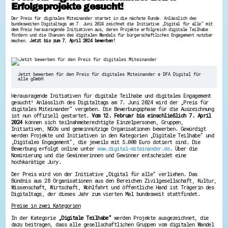
Erfolgsprojekte gesucht!
Hessen hilft Ukraine
Der Preis für digitales Miteinander startet in die nächste Runde. Anlässlich des
bundesweiten Digitaltags am 7. Juni 2024 zeichnet die Initiative „Digital für alle“ mit
Zeig uns dein Ehrenamt
dem Preis herausragende Initiativen aus, deren Projekte erfolgreich digitale Teilhabe
fördern und die Chancen des digitalen Wandels für bürgerschaftliches Engagement nutzbar
Wettbewerb | Trikotwettbewerb
machen.
Jetzt bis zum 7. April 2024 bewerben!
Wettbewerb | 80 Jahre Hessen - Engagement
mit Herz
8 Vereine x 80 Jahre x 1.000 €
Ausgezeichnete Projekte
Jetzt bewerben für den Preis für digitales Miteinander © DFA Digital für
Menschen des Respekts
alle gGmbH
SHARE IT: Teile deine Infos!
Herausragende Initiativen für digitale Teilhabe und digitales Engagement
gesucht! Anlässlich des Digitaltags am 7. Juni 2024 wird der „Preis für
Gestalte dein Ehrenamt
digitales Miteinander“ vergeben. Die Bewerbungsphase für die Auszeichnung
ist nun offiziell gestartet.
Vom 12. Februar bis einschließlich 7. April
Ehrenamts-Card Hessen
2024
können sich teilnahmeberechtigte Einzelpersonen, Gruppen,
Engagement-Lotsen
Initiativen, NGOs und gemeinnützige Organisationen bewerben. Gewürdigt
Crowdfunding - Viele schaffen mehr
werden Projekte und Initiativen in den Kategorien „Digitale Teilhabe“ und
Förderprogramme
„Digitales Engagement“, die jeweils mit 5.000 Euro dotiert sind. Die
Ehrentag
Bewerbung erfolgt online unter
www.digital-miteinander.de
. Über die
Nominierung und die Gewinnerinnen und Gewinner entscheidet eine
Freiwilligenmanagement
hochkarätige Jury.
Hessen engagiert - Digitale Themenabende
Kompetenznachweis Hessen
Der Preis wird von der Initiative „Digital für alle“ verliehen. Das
Bündnis aus 28 Organisationen aus den Bereichen Zivilgesellschaft, Kultur,
Zeugnisbeiblatt
Wissenschaft, Wirtschaft, Wohlfahrt und öffentliche Hand ist Trägerin des
Service-Learning
Digitaltags, der dieses Jahr zum vierten Mal bundesweit stattfindet.
Preise in zwei Kategorien
Mach dich schlau
In der Kategorie
„Digitale Teilhabe“
werden Projekte ausgezeichnet, die
GEMA-Pakt
dazu beitragen, dass alle gesellschaftlichen Gruppen vom digitalen Wandel
Di@-Lotsen in Hessen