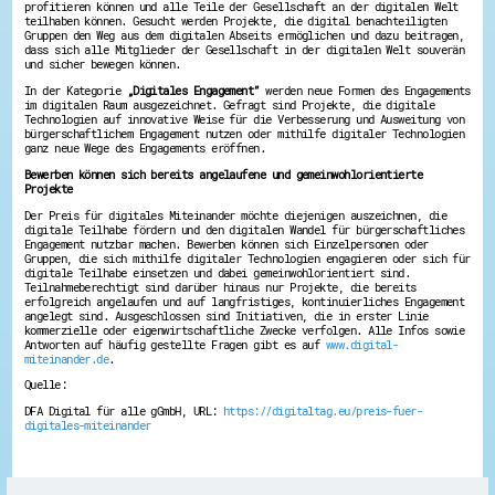
profitieren können und alle Teile der Gesellschaft an der digitalen Welt
Energiepreiskrise und Ehrenamt
teilhaben können. Gesucht werden Projekte, die digital benachteiligten
Flüchtlingshilfe + Integration
Gruppen den Weg aus dem digitalen Abseits ermöglichen und dazu beitragen,
dass sich alle Mitglieder der Gesellschaft in der digitalen Welt souverän
Generationsübergreifend aktiv
und sicher bewegen können.
Patenschaftsprojekte
Qualifizierung & Fortbildung
In der Kategorie
„Digitales Engagement”
werden neue Formen des Engagements
Stiftungen
im digitalen Raum ausgezeichnet. Gefragt sind Projekte, die digitale
Technologien auf innovative Weise für die Verbesserung und Ausweitung von
Vereine, Spenden, Steuern - Gut zu Wissen
bürgerschaftlichem Engagement nutzen oder mithilfe digitaler Technologien
Versicherungsschutz
ganz neue Wege des Engagements eröffnen.
Wissenswertes rund um dein Ehrenamt
Bewerben können sich bereits angelaufene und gemeinwohlorientierte
Zahlen, Daten, Fakten aus Hessen
Projekte
Der Preis für digitales Miteinander möchte diejenigen auszeichnen, die
Service
digitale Teilhabe fördern und den digitalen Wandel für bürgerschaftliches
Suche
Engagement nutzbar machen. Bewerben können sich Einzelpersonen oder
Gruppen, die sich mithilfe digitaler Technologien engagieren oder sich für
Downloads
digitale Teilhabe einsetzen und dabei gemeinwohlorientiert sind.
Kontakt
Teilnahmeberechtigt sind darüber hinaus nur Projekte, die bereits
Impressum
erfolgreich angelaufen und auf langfristiges, kontinuierliches Engagement
Datenschutz
angelegt sind. Ausgeschlossen sind Initiativen, die in erster Linie
Erklärung zur Barrierefreiheit
kommerzielle oder eigenwirtschaftliche Zwecke verfolgen. Alle Infos sowie
Antworten auf häufig gestellte Fragen gibt es auf
www.digital-
Barriere melden
miteinander.de
.
Quelle:
DFA Digital für alle gGmbH, URL:
https://digitaltag.eu/preis-fuer-
digitales-miteinander