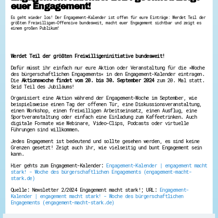
euer Engagement!
Hessen hilft Ukraine
Es geht wieder los! Der Engagement-Kalender ist offen für eure Einträge: Werdet Teil der
größten Freiwilligen-Offensive bundesweit, macht euer Engagement sichtbar und zeigt es
Zeig uns dein Ehrenamt
einem großen Publikum!
Wettbewerb | Trikotwettbewerb
Wettbewerb | 80 Jahre Hessen - Engagement
mit Herz
Werdet Teil der größten Freiwilligeninitiative bundesweit!
8 Vereine x 80 Jahre x 1.000 €
Ausgezeichnete Projekte
Dafür müsst ihr einfach nur eure Aktion oder Veranstaltung für die »Woche
des bürgerschaftlichen Engagements« in den Engagement-Kalender eintragen.
Menschen des Respekts
Die
Aktionswoche findet vom 20. bis 30. September 2024
zum 20. Mal statt.
SHARE IT: Teile deine Infos!
Seid Teil des Jubiläums!
Organisiert eine Aktion während der Engagement-Woche im September, wie
Gestalte dein Ehrenamt
beispielsweise einen Tag der offenen Tür, eine Diskussionsveranstaltung,
einen Workshop, einen freiwilligen Arbeitseinsatz, einen Ausflug, eine
Ehrenamts-Card Hessen
Sportveranstaltung oder einfach eine Einladung zum Kaffeetrinken. Auch
Engagement-Lotsen
digitale Formate wie Webinare, Video-Clips, Podcasts oder virtuelle
Crowdfunding - Viele schaffen mehr
Führungen sind willkommen.
Förderprogramme
Jedes Engagement ist bedeutend und sollte gesehen werden, es sind keine
Ehrentag
Grenzen gesetzt! Zeigt auch ihr, wie vielseitig und bunt Engagement sein
Freiwilligenmanagement
kann.
Hessen engagiert - Digitale Themenabende
Kompetenznachweis Hessen
Hier gehts zum Engagement-Kalender:
Engagement-Kalender | engagement macht
stark! - Woche des bürgerschaftlichen Engagements (engagement-macht-
Zeugnisbeiblatt
stark.de)
Service-Learning
Quelle: Newsletter 2/2024 Engagement macht stark!; URL:
Engagement-
Kalender | engagement macht stark! - Woche des bürgerschaftlichen
Mach dich schlau
Engagements (engagement-macht-stark.de)
GEMA-Pakt
Di@-Lotsen in Hessen