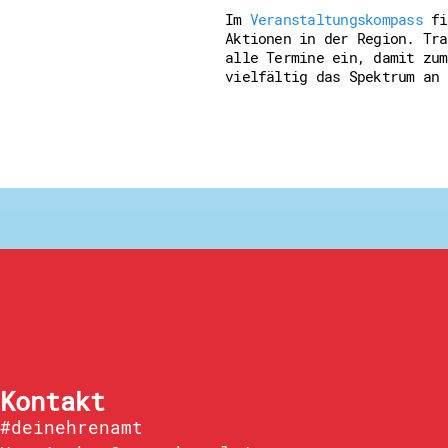
Downloads
Im
Veranstaltungskompass
fi
Kontakt
Aktionen in der Region. Tra
Impressum
alle Termine ein, damit zum
Datenschutz
vielfältig das Spektrum an 
Erklärung zur Barrierefreih
Barriere melden
Kontakt
#deinehrenamt