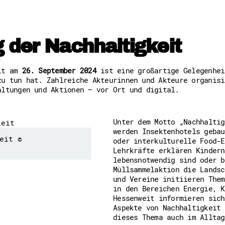
Freiwilligenmanagement
Hessen engagiert - Digitale
Kompetenznachweis Hessen
Zeugnisbeiblatt
 der Nachhaltigkeit
Service-Learning
Mach dich schlau
eit am
26. September 2024
ist eine großartige Gelegenhei
zu tun hat. Zahlreiche Akteurinnen und Akteure organisi
GEMA-Pakt
altungen und Aktionen – vor Ort und digital.
Di@-Lotsen in Hessen
Energiepreiskrise und Ehren
Flüchtlingshilfe + Integrat
Generationsübergreifend akt
Unter dem Motto „Nachhaltig
Patenschaftsprojekte
werden Insektenhotels gebau
Qualifizierung & Fortbildun
eit ©
oder interkulturelle Food-E
Stiftungen
Lehrkräfte erklären Kindern
Vereine, Spenden, Steuern -
lebensnotwendig sind oder b
Versicherungsschutz
Müllsammelaktion die Landsc
Wissenswertes rund um dein 
und Vereine initiieren Them
Zahlen, Daten, Fakten aus H
in den Bereichen Energie, K
Hessenweit informieren sich
Service
Aspekte von Nachhaltigkeit 
dieses Thema auch im Alltag
Suche