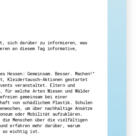
 Themenabende
t, sich darüber zu informieren, was
eren an diesem Tag informative,
amt
ion
iv
es Hessen: Gemeinsam. Besser. Machen!“
t, Kleidertausch-Aktionen gestartet
g
vents veranstaltet. Eltern und
, für welche Arten Wiesen und Wälder
 Gut zu Wissen
efreien gemeinsam bei einer
haft von schädlichem Plastik. Schulen
Ehrenamt
enwochen, um über nachhaltige Ansätze
essen
onsum oder Mobilität aufzuklären.
 die Menschen über die vielfältigen
und erfahren mehr darüber, warum
 so wichtig ist.