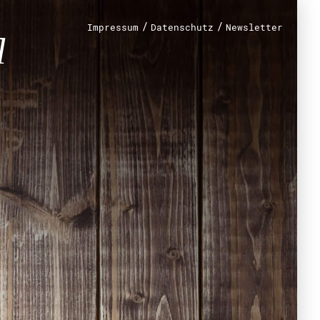
/
/
Impressum
Datenschutz
Newsletter
renamt
r
mt