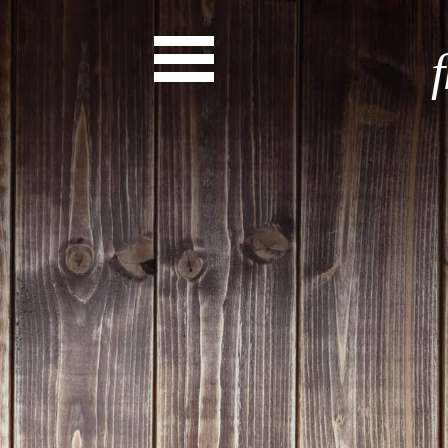
News
Start
Entdecke dein Eh
News
Veranstaltungen
Rückblicke
Newsletter
Die LandesEhrenamtsagentur
Publikationen
Ansprechpartner
Ehrenamt hat viele Gesichte
Finde dein Ehrena