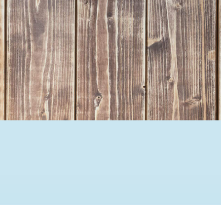
Ehrenamtssuchmaschine Hesse
Freiwilliges Soziales Schul
Koordinierungszentren für B
Engagierte Stadt
Freiwilligendienste
Freiwilligentage
Hessen hilft Ukraine
Zeig uns dein Ehr
Wettbewerb | Trikotwettbewe
Wettbewerb | 80 Jahre Hesse
8 Vereine x 80 Jahre x 1.00
Ausgezeichnete Projekte
Menschen des Respekts
SHARE IT: Teile deine Infos
Gestalte dein Ehr
Ehrenamts-Card Hessen
Engagement-Lotsen
Crowdfunding - Viele schaff
Förderprogramme
Ehrentag