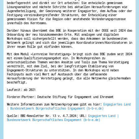
bedarfsgerecht und direkt vor Ort arbeiten: Sie entwickeln gemeinsam
Energiepreiskrise und Ehrenamt
Lösungsansätze und nächste Schritte bei aktuellen Herausforderungen wie
Flüchtlingshilfe + Integration
Jugendbeteiligung, der Gewinnung weiterer Engagierter, dem Aufbau oder der
Generationsübergreifend aktiv
Festigung vereinsübergreifender Strukturen, der Entwicklung einer
gemeinsamen Vision für die Region oder anstehende Veränderungsprozesse
Patenschaftsprojekte
innerhalb des Kernteams.
Qualifizierung & Fortbildung
Stiftungen
Darüber hinaus übernimmt das BBE in Kooperation mit der DSEE seit 2024 das
Vereine, Spenden, Steuern - Gut zu Wissen
Onboarding der neu hinzukommenden Orte. Mit analogen und digitalen
Workshops soll sichergestellt werden, dass das Ankommen im bundesweiten
Versicherungsschutz
Netzwerk gelingt und sich die jeweiligen Koordinatorinnen/Koordinatoren in
Wissenswertes rund um dein Ehrenamt
ihrer neuen Rolle gut einfinden können.
Zahlen, Daten, Fakten aus Hessen
Mit dem Modul »Lernreise Verstetigung« bringt sich das BBE zudem seit 2024
mit einem Qualifizierungsangebot ein. In Workshopreihen zu
Service
unterschiedlichen Themen werden Ansätze und Tools zum Thema Verstetigung
vermittelt, mit dem Ziel, bei der langfristigen Etablierung von
Suche
Engagement-Strukturen zu unterstützen. In den Workshops wird neben
Downloads
Fachinputs auch viel Wert auf Austausch über die umfassende
Kontakt
Herausforderung der Verstetigung gelegt, die alle Netzwerke gleichermaßen
beschäftigt.
Impressum
Datenschutz
Laufzeit: ab 2021
Erklärung zur Barrierefreiheit
Förderer/Partner: Deutsche Stiftung für Engagement und Ehrenamt
Barriere melden
Weitere Informationen zum Netzwerkprogramm gibt es hier:
Engagiertes Land
| Bundesnetzwerk Bürgerschaftliches Engagement (b-b-e.de)
Quelle: BBE-Newsletter Nr. 13 v. 4.7.2024; URL:
Engagiertes Land |
Bundesnetzwerk Bürgerschaftliches Engagement (b-b-e.de)