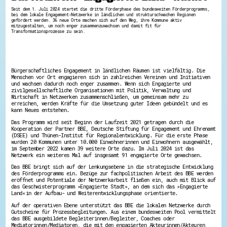
Hessen hilft Ukraine
Seit dem 1. Juli 2024 startet die dritte Förderphase des bundesweiten Förderprogramms,
bei dem lokale Engagement-Netzwerke in ländlichen und strukturschwachen Regionen
gefördert werden. 36 neue Orte machen sich auf den Weg, ihre Kommune aktiv
Zeig uns dein Ehrenamt
mitzugestalten, um noch enger zusammenzuwachsen und damit fit für
Transformationsprozesse zu sein.
Wettbewerb | Trikotwettbewerb
Wettbewerb | 80 Jahre Hessen - Engagement
mit Herz
8 Vereine x 80 Jahre x 1.000 €
Ausgezeichnete Projekte
Bürgerschaftliches Engagement in ländlichen Räumen ist vielfältig. Die
Menschen vor Ort engagieren sich in zahlreichen Vereinen und Initiativen
Menschen des Respekts
und wachsen dadurch noch enger zusammen. Wenn sich Engagierte und
SHARE IT: Teile deine Infos!
zivilgesellschaftliche Organisationen mit Politik, Verwaltung und
Wirtschaft in Netzwerken zusammenschließen, um gemeinsam mehr zu
erreichen, werden Kräfte für die Umsetzung guter Ideen gebündelt und es
Gestalte dein Ehrenamt
kann Neues entstehen.
Ehrenamts-Card Hessen
Das Programm wird seit Beginn der Laufzeit 2021 getragen durch die
Engagement-Lotsen
Kooperation der Partner BBE, Deutsche Stiftung für Engagement und Ehrenamt
Crowdfunding - Viele schaffen mehr
(DSEE) und Thünen-Institut für Regionalentwicklung. Für die erste Phase
Förderprogramme
wurden 20 Kommunen unter 10.000 Einwohnerinnen und Einwohnern ausgewählt,
Ehrentag
im September 2022 kamen 39 weitere Orte dazu. Im Juli 2024 ist das
Netzwerk ein weiteres Mal auf insgesamt 91 engagierte Orte gewachsen.
Freiwilligenmanagement
Hessen engagiert - Digitale Themenabende
Das BBE bringt sich auf der Lenkungsebene in die strategische Entwicklung
Kompetenznachweis Hessen
des Förderprogramms ein. Bezüge zur fachpolitischen Arbeit des BBE werden
eröffnet und Potentiale der Netzwerkarbeit fließen ein, auch mit Blick auf
Zeugnisbeiblatt
das Geschwisterprogramm »Engagierte Stadt«, an dem sich das »Engagierte
Service-Learning
Land« in der Aufbau- und Weiterentwicklungsphase orientierte.
Auf der operativen Ebene unterstützt das BBE die lokalen Netzwerke durch
Mach dich schlau
Gutscheine für Prozessbegleitungen. Aus einem bundesweiten Pool vermittelt
GEMA-Pakt
das BBE ausgebildete Begleiterinnen/Begleiter, Coaches oder
Mediatorinnen/Mediatoren, die mit den engagierten Akteurinnen/Akteuren
Di@-Lotsen in Hessen